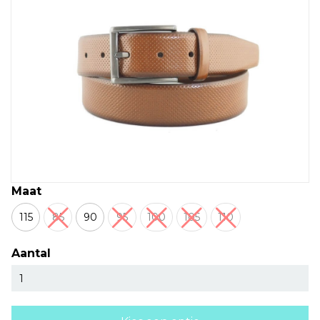
Maat
115
85
90
95
100
105
110
Aantal