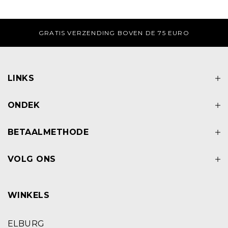
 UUR BESTELD, ZELFDE DAG VERZONDEN.
GRAT
LINKS
ONDEK
BETAALMETHODE
VOLG ONS
WINKELS
ELBURG