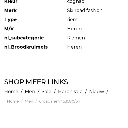
Kleur
cognac
Merk
Six road fashion
Type
riem
M/V
Heren
nl_subcategorie
Riemen
nl_Broodkruimels
Heren
SHOP MEER LINKS
Home
/
Men
/
Sale
/
Heren sale
/
Nieuw
/
/
/
Home
Men
6road riem 453580/64