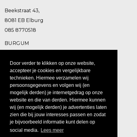
Beekstraat 43,
8081 EB Elburg
085 8770518
BURGUM
Schoolstraat 2,
Door verder te klikken op onze website,
9251 EC Burgum
accepteer je cookies en vergelijkbare
0511 469 260
technieken. Hiermee verzamelen wij
persoonsgegevens en volgen wij (en
ZUIDHORN
mogelijk derden) je internetgedrag op onze
website en die van derden. Hiermee kunnen
Hoofdstraat 10,
wij (en mogelijk derden) je advertenties laten
9801 BX Zuidhorn
zien die bij jouw interesses passen en zodat
0594 769 010
je bijvoorbeeld informatie kunt delen op
social media.
Lees meer