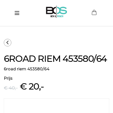
Toggle navigation
submenu (Women)
submenu (Men)
submenu (Merken)
6ROAD RIEM 453580/64
ubmenu (Sale)
6road riem 453580/64
Prijs
€ 20
,-
€ 40
,-