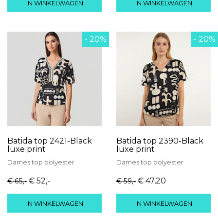
IN WINKELWAGEN
IN WINKELWAGEN
- 20%
- 20%
Batida top 2421-Black
Batida top 2390-Black
luxe print
luxe print
Dames
top
polyester
Dames
top
polyester
€ 52
,-
€ 47
,20
€ 65
,-
€ 59
,-
IN WINKELWAGEN
IN WINKELWAGEN