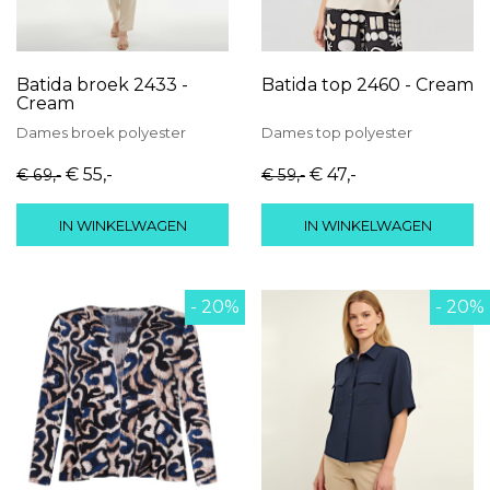
Batida broek 2433 -
Batida top 2460 - Cream
Cream
Dames
broek
polyester
Dames
top
polyester
€ 55
,-
€ 47
,-
€ 69
,-
€ 59
,-
IN WINKELWAGEN
IN WINKELWAGEN
- 20%
- 20%