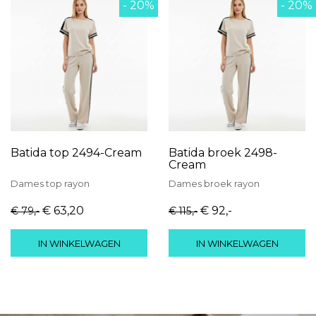
- 20%
- 20%
Batida top 2494-Cream
Batida broek 2498-
Cream
Dames
top
rayon
Dames
broek
rayon
€ 63
,20
€ 92
,-
€ 79
,-
€ 115
,-
IN WINKELWAGEN
IN WINKELWAGEN