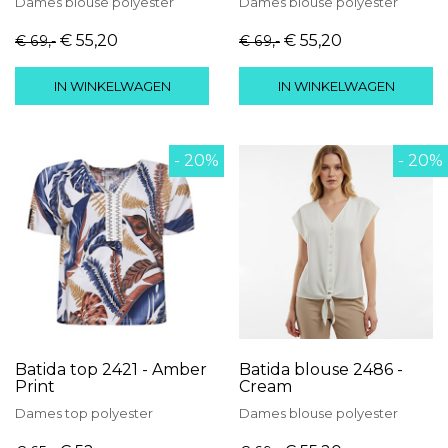
Dames
blouse
polyester
Dames
blouse
polyester
€ 55
,20
€ 55
,20
€ 69
,-
€ 69
,-
IN WINKELWAGEN
IN WINKELWAGEN
- 20%
- 20%
Batida top 2421 - Amber
Batida blouse 2486 -
Print
Cream
Dames
top
polyester
Dames
blouse
polyester