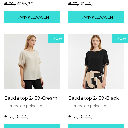
€ 55
,20
€ 44
,-
€ 69
,-
€ 55
,-
IN WINKELWAGEN
IN WINKELWAGEN
- 20%
- 20%
Batida top 2459-Cream
Batida top 2459-Black
Dames
top
polyester
Dames
top
polyester
€ 44
,-
€ 44
,-
€ 55
,-
€ 55
,-