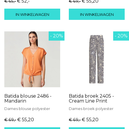
€ 52
,-
€ 55
,20
€ 65
,-
€ 69
,-
IN WINKELWAGEN
IN WINKELWAGEN
- 20%
- 20%
Batida blouse 2486 -
Batida broek 2405 -
Mandarin
Cream Line Print
Dames
blouse
polyester
Dames
broek
polyester
€ 55
,20
€ 55
,20
€ 69
,-
€ 69
,-