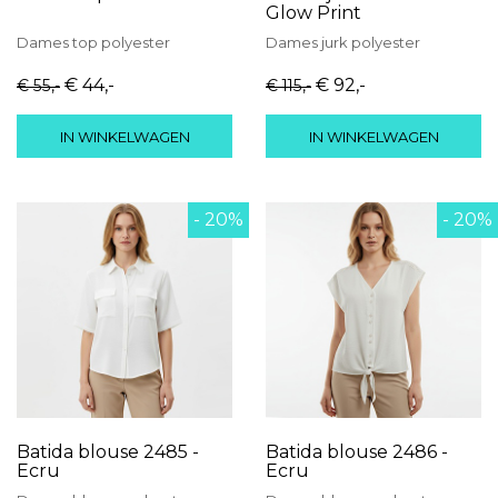
Glow Print
Dames
top
polyester
Dames
jurk
polyester
€ 44
,-
€ 92
,-
€ 55
,-
€ 115
,-
IN WINKELWAGEN
IN WINKELWAGEN
- 20%
- 20%
Batida blouse 2485 -
Batida blouse 2486 -
Ecru
Ecru