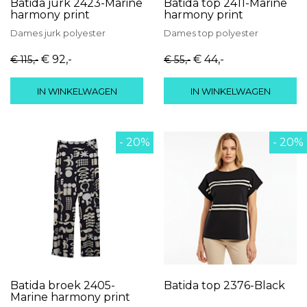
Batida jurk 2423-Marine
Batida top 2411-Marine
harmony print
harmony print
Dames
jurk
polyester
Dames
top
polyester
€ 92
,-
€ 44
,-
€ 115
,-
€ 55
,-
IN WINKELWAGEN
IN WINKELWAGEN
- 20%
- 20%
Batida broek 2405-
Batida top 2376-Black
Marine harmony print