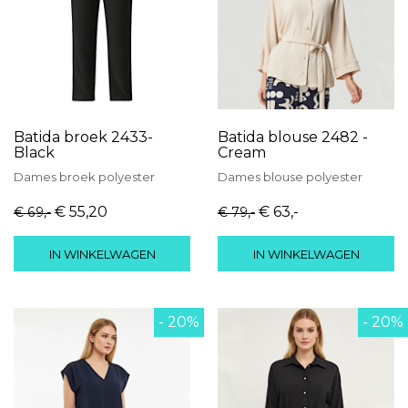
Batida broek 2433-
Batida blouse 2482 -
Black
Cream
Dames
broek
polyester
Dames
blouse
polyester
€ 55
,20
€ 63
,-
€ 69
,-
€ 79
,-
IN WINKELWAGEN
IN WINKELWAGEN
- 20%
- 20%