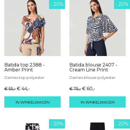
- 20%
- 20%
Batida top 2388 -
Batida blouse 2407 -
Amber Print
Cream Line Print
Dames
top
polyester
Dames
blouse
polyester
€ 44
,-
€ 60
,-
€ 55
,-
€ 75
,-
IN WINKELWAGEN
IN WINKELWAGEN
- 20%
- 20%