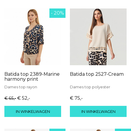
- 20%
Batida top 2389-Marine
Batida top 2527-Cream
harmony print
Dames
top
rayon
Dames
top
polyester
€ 52
,-
€ 75
,-
€ 65
,-
IN WINKELWAGEN
IN WINKELWAGEN