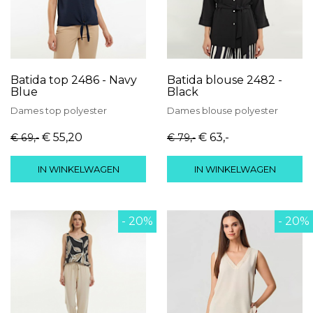
Batida top 2486 - Navy
Batida blouse 2482 -
Blue
Black
Dames
top
polyester
Dames
blouse
polyester
€ 55
,20
€ 63
,-
€ 69
,-
€ 79
,-
IN WINKELWAGEN
IN WINKELWAGEN
- 20%
- 20%