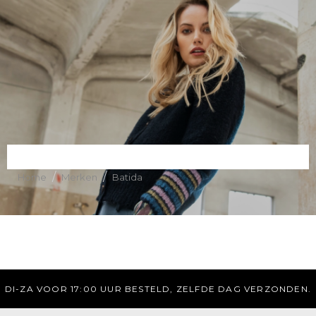
/
/
Home
Merken
Batida
GRATIS VERZENDING BOVEN DE 75 EURO