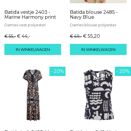
Batida vestje 2403 -
Batida blouse 2485 -
Marine Harmony print
Navy Blue
Dames
vest
polyester
Dames
blouse
polyester
€ 44
,-
€ 55
,20
€ 55
,-
€ 69
,-
IN WINKELWAGEN
IN WINKELWAGEN
- 20%
- 20%