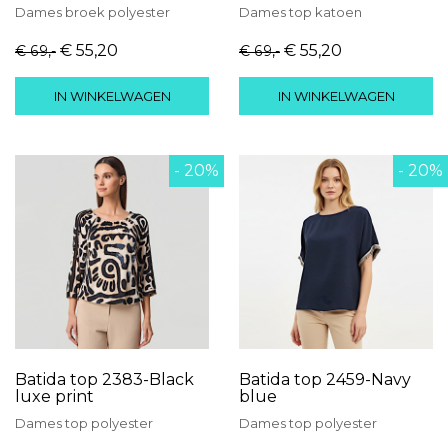
Dames
broek
polyester
Dames
top
katoen
€ 55
,20
€ 55
,20
€ 69
,-
€ 69
,-
IN WINKELWAGEN
IN WINKELWAGEN
- 20%
- 20%
Batida top 2383-Black
Batida top 2459-Navy
luxe print
blue
Dames
top
polyester
Dames
top
polyester