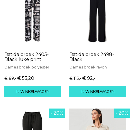
Batida broek 2405-
Batida broek 2498-
Black luxe print
Black
Dames
broek
polyester
Dames
broek
rayon
€ 55
,20
€ 92
,-
€ 69
,-
€ 115
,-
IN WINKELWAGEN
IN WINKELWAGEN
- 20%
- 20%