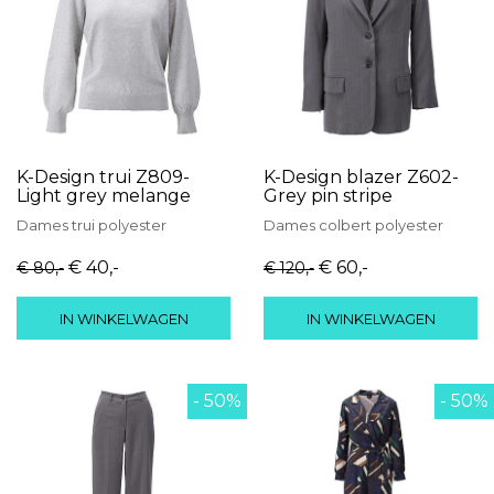
K-Design trui Z809-
K-Design blazer Z602-
Light grey melange
Grey pin stripe
Dames
trui
polyester
Dames
colbert
polyester
€ 40
,-
€ 60
,-
€ 80
,-
€ 120
,-
IN WINKELWAGEN
IN WINKELWAGEN
- 50%
- 50%