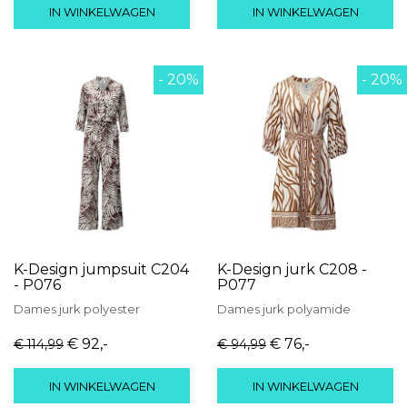
IN WINKELWAGEN
IN WINKELWAGEN
- 20%
- 20%
K-Design jumpsuit C204
K-Design jurk C208 -
- P076
P077
Dames
jurk
polyester
Dames
jurk
polyamide
€ 92
,-
€ 76
,-
€ 114
,99
€ 94
,99
IN WINKELWAGEN
IN WINKELWAGEN