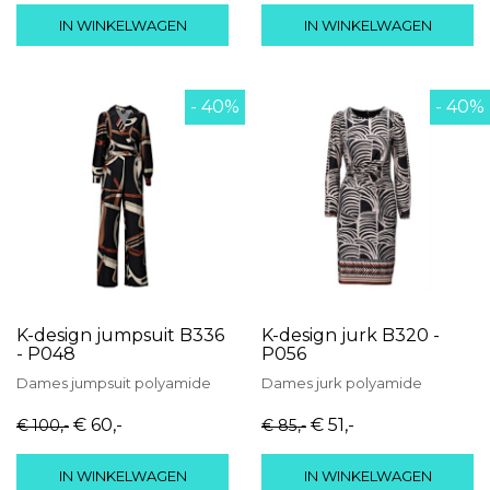
IN WINKELWAGEN
IN WINKELWAGEN
- 40%
- 40%
K-design jumpsuit B336
K-design jurk B320 -
- P048
P056
Dames
jumpsuit
polyamide
Dames
jurk
polyamide
€ 60
,-
€ 51
,-
€ 100
,-
€ 85
,-
IN WINKELWAGEN
IN WINKELWAGEN