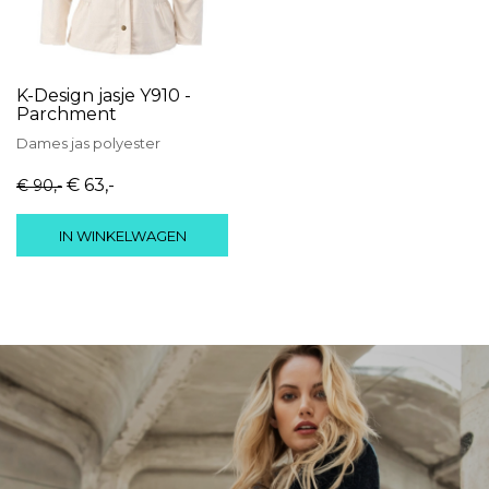
K-Design jasje Y910 -
Parchment
Dames
jas
polyester
€ 63
,-
€ 90
,-
IN WINKELWAGEN