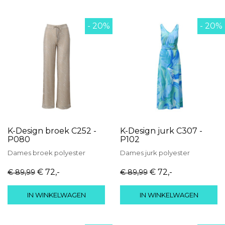
- 20%
- 20%
K-Design broek C252 -
K-Design jurk C307 -
P080
P102
Dames
broek
polyester
Dames
jurk
polyester
€ 72
,-
€ 72
,-
€ 89
,99
€ 89
,99
IN WINKELWAGEN
IN WINKELWAGEN