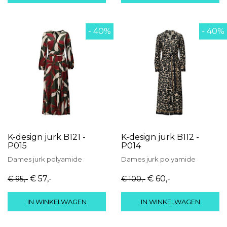
- 40%
- 40%
K-design jurk B121 -
K-design jurk B112 -
P015
P014
Dames
jurk
polyamide
Dames
jurk
polyamide
€ 57
,-
€ 60
,-
€ 95
,-
€ 100
,-
IN WINKELWAGEN
IN WINKELWAGEN