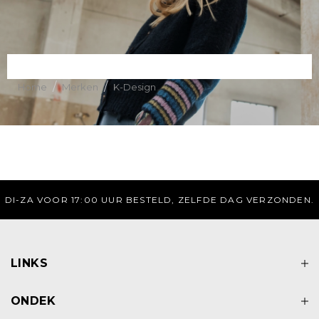
/
/
Home
Merken
K-Design
DI-ZA VOOR 17:00 UUR BESTELD, ZELFDE DAG VERZONDEN.
LINKS
ONDEK