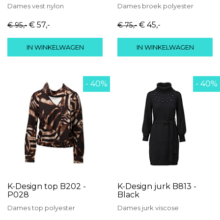
Dames
vest
nylon
Dames
broek
polyester
€ 57
,-
€ 45
,-
€ 95
,-
€ 75
,-
IN WINKELWAGEN
IN WINKELWAGEN
- 40%
- 40%
K-Design top B202 -
K-Design jurk B813 -
P028
Black
Dames
top
polyester
Dames
jurk
viscose