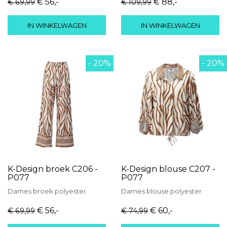
€ 56
,-
€ 88
,-
€ 69
,99
€ 109
,99
IN WINKELWAGEN
IN WINKELWAGEN
- 20%
- 20%
K-Design broek C206 -
K-Design blouse C207 -
P077
P077
Dames
broek
polyester
Dames
blouse
polyester
€ 56
,-
€ 60
,-
€ 69
,99
€ 74
,99