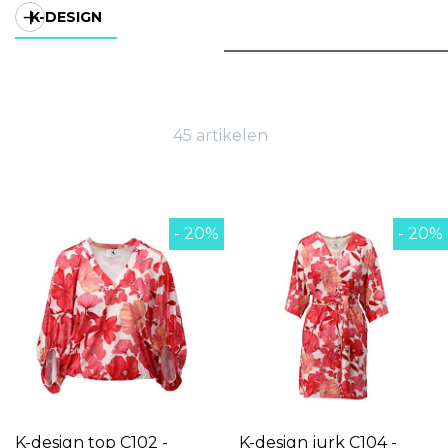
K-DESIGN
45 artikelen
- 20%
- 20%
K-design top C102 -
K-design jurk C104 -