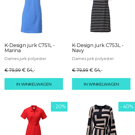
K-Design jurk C751L -
K-Design jurk C753L -
Marina
Navy
Dames
jurk
polyester
Dames
jurk
polyester
€ 64
,-
€ 64
,-
€ 79
,99
€ 79
,99
IN WINKELWAGEN
IN WINKELWAGEN
- 20%
- 40%