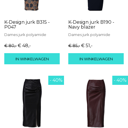
K-Design jurk B315 -
K-Design jurk B190 -
P047
Navy blazer
Dames
jurk
polyamide
Dames
jurk
polyamide
€ 48
,-
€ 51
,-
€ 80
,-
€ 85
,-
IN WINKELWAGEN
IN WINKELWAGEN
- 40%
- 40%