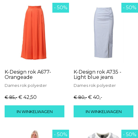
- 50%
- 50%
K-Design rok A677-
K-Design rok A735 -
Orangeade
Light blue jeans
Dames
rok
polyester
Dames
rok
polyester
€ 42
,50
€ 40
,-
€ 85
,-
€ 80
,-
IN WINKELWAGEN
IN WINKELWAGEN
- 50%
- 50%