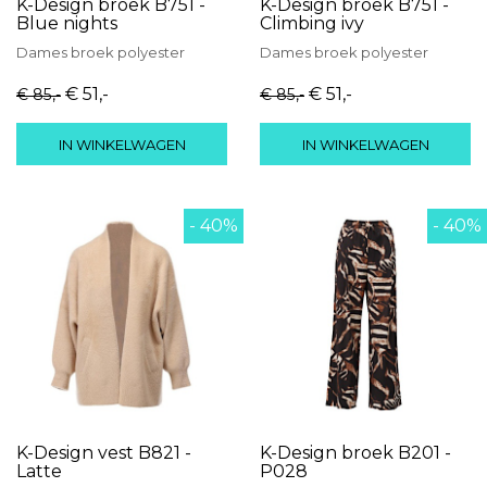
K-Design broek B751 -
K-Design broek B751 -
Blue nights
Climbing ivy
Dames
broek
polyester
Dames
broek
polyester
€ 51
,-
€ 51
,-
€ 85
,-
€ 85
,-
IN WINKELWAGEN
IN WINKELWAGEN
- 40%
- 40%
K-Design vest B821 -
K-Design broek B201 -
Latte
P028