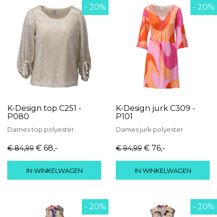
- 20%
- 20%
K-Design top C251 -
K-Design jurk C309 -
P080
P101
Dames
top
polyester
Dames
jurk
polyester
€ 68
,-
€ 76
,-
€ 84
,99
€ 94
,99
IN WINKELWAGEN
IN WINKELWAGEN
- 20%
- 20%