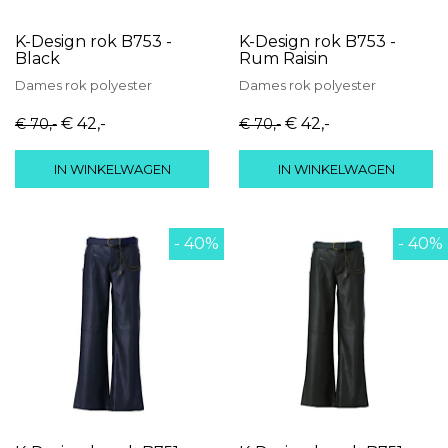
K-Design rok B753 -
K-Design rok B753 -
Black
Rum Raisin
Dames
rok
polyester
Dames
rok
polyester
€ 42
,-
€ 42
,-
€ 70
,-
€ 70
,-
IN WINKELWAGEN
IN WINKELWAGEN
- 40%
- 40%