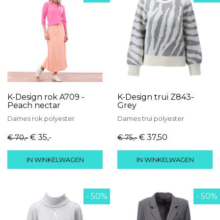
K-Design rok A709 -
K-Design trui Z843-
Peach nectar
Grey
Dames
rok
polyester
Dames
trui
polyester
€ 35
,-
€ 37
,50
€ 70
,-
€ 75
,-
IN WINKELWAGEN
IN WINKELWAGEN
- 50%
- 50%