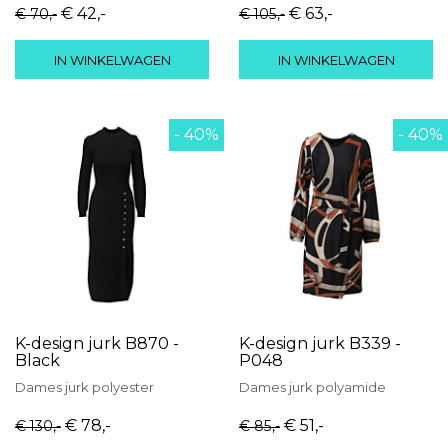
€ 42
,-
€ 63
,-
€ 70
,-
€ 105
,-
IN WINKELWAGEN
IN WINKELWAGEN
- 40%
- 40%
K-design jurk B870 -
K-design jurk B339 -
Black
P048
Dames
jurk
polyester
Dames
jurk
polyamide
€ 78
,-
€ 51
,-
€ 130
,-
€ 85
,-