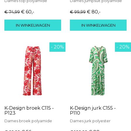
Dames
top
polyamide
Dames
jumpsuit
polyamide
€ 60
,-
€ 80
,-
€ 74
,99
€ 99
,99
IN WINKELWAGEN
IN WINKELWAGEN
- 20%
- 20%
K-Design broek C115 -
K-Design jurk C155 -
P123
P110
Dames
broek
polyamide
Dames
jurk
polyester