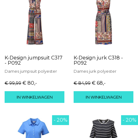
K-Design jumpsuit C317
K-Design jurk C318 -
- P092
P092
Dames
jumpsuit
polyester
Dames
jurk
polyester
€ 80
,-
€ 68
,-
€ 99
,99
€ 84
,99
IN WINKELWAGEN
IN WINKELWAGEN
- 20%
- 20%