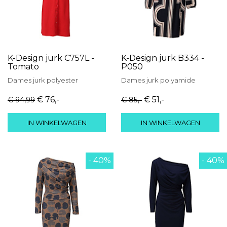
K-Design jurk C757L -
K-Design jurk B334 -
Tomato
P050
Dames
jurk
polyester
Dames
jurk
polyamide
€ 76
,-
€ 51
,-
€ 94
,99
€ 85
,-
IN WINKELWAGEN
IN WINKELWAGEN
- 40%
- 40%