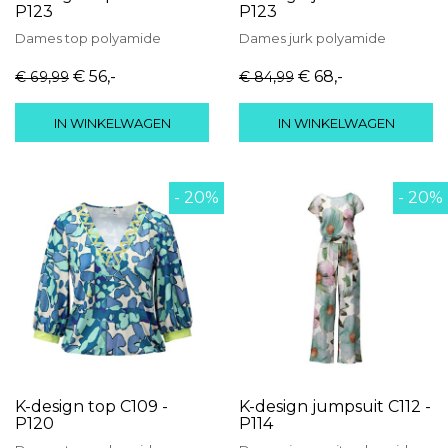
P123
P123
Dames
top
polyamide
Dames
jurk
polyamide
€ 56
,-
€ 68
,-
€ 69
,99
€ 84
,99
IN WINKELWAGEN
IN WINKELWAGEN
- 20%
- 20%
K-design top C109 -
K-design jumpsuit C112 -
P120
P114