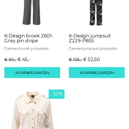
K-Design broek Z601-
K-Design jumpsuit
Grey pin stripe
Z229-P855
Dames
broek
polyester
Dames
jumpsuit
polyester
€ 45
,-
€ 52
,50
€ 90
,-
€ 105
,-
IN WINKELWAGEN
IN WINKELWAGEN
- 30%