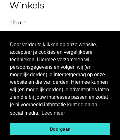
Winkels
elburg
Beekstraat 43,
8081 EB Elburg
Door verder te klikken op onze website,
085 8770518
accepteer je cookies en vergelijkbare
burgum
technieken. Hiermee verzamelen wij
Schoolstraat 2,
persoonsgegevens en volgen wij (en
9251 EC Burgum
mogelijk derden) je internetgedrag op onze
0511 469 260
website en die van derden. Hiermee kunnen
wij (en mogelijk derden) je advertenties laten
zuidhorn
zien die bij jouw interesses passen en zodat
Hoofdstraat 10,
je bijvoorbeeld informatie kunt delen op
9801 BX Zuidhorn
social media.
Lees meer
0594 769 010
Doorgaan