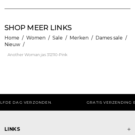
SHOP MEER LINKS
Home
/
Women
/
Sale
/
Merken
/
Dames sale
/
Nieuw
/
Another Woman jas 312110-Pink
GRATIS AFHALEN IN DE WINKEL
LINKS