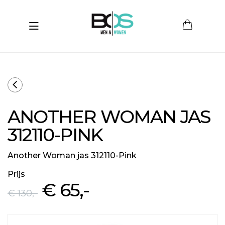
Toggle navigation
submenu (Women)
submenu (Men)
submenu (Merken)
ANOTHER WOMAN JAS
ubmenu (Sale)
312110-PINK
Another Woman jas 312110-Pink
Prijs
€ 65
,-
€ 130
,-