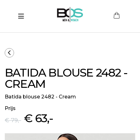
Toggle navigation
submenu (Women)
submenu (Men)
submenu (Merken)
BATIDA BLOUSE 2482 -
ubmenu (Sale)
CREAM
Batida blouse 2482 - Cream
Prijs
€ 63
,-
€ 79
,-