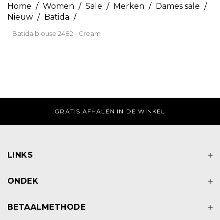
Home
/
Women
/
Sale
/
Merken
/
Dames sale
/
Nieuw
/
Batida
/
Batida blouse 2482 - Cream
 AFHALEN IN DE WINKEL
DI-ZA VOOR 17:0
LINKS
ONDEK
BETAALMETHODE