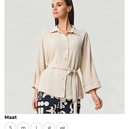
Maat
S
m
l
xl
xxl