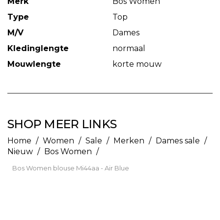
Merk
Bos Women
Type
Top
M/V
Dames
Kledinglengte
normaal
Mouwlengte
korte mouw
SHOP MEER LINKS
Home
/
Women
/
Sale
/
Merken
/
Dames sale
/
Nieuw
/
Bos Women
/
Bos Women blouse Mi44aa - Air Blue