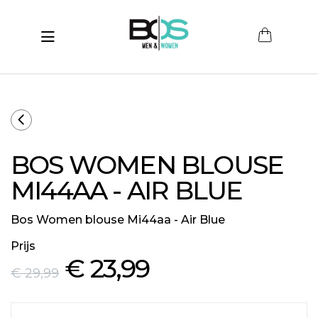
Toggle navigation
submenu (Women)
submenu (Men)
submenu (Merken)
BOS WOMEN BLOUSE
ubmenu (Sale)
MI44AA - AIR BLUE
Bos Women blouse Mi44aa - Air Blue
Prijs
€ 23
,99
€ 29
,99