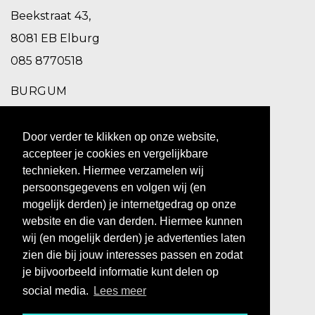
Beekstraat 43,
8081 EB Elburg
085 8770518
BURGUM
Schoolstraat 2,
Door verder te klikken op onze website,
9251 EC Burgum
accepteer je cookies en vergelijkbare
0511 469 260
technieken. Hiermee verzamelen wij
persoonsgegevens en volgen wij (en
ZUIDHORN
mogelijk derden) je internetgedrag op onze
website en die van derden. Hiermee kunnen
Hoofdstraat 10,
wij (en mogelijk derden) je advertenties laten
9801 BX Zuidhorn
zien die bij jouw interesses passen en zodat
0594 769 010
je bijvoorbeeld informatie kunt delen op
social media.
Lees meer