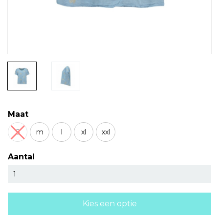
Maat
S
m
l
xl
xxl
Aantal
Kies een optie