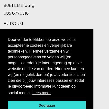
8081 EB Elburg
085 8770518
BURGUM
Schoolstraat 2,
Door verder te klikken op onze website,
9251 EC Burgum
accepteer je cookies en vergelijkbare
0511 469 260
technieken. Hiermee verzamelen wij
persoonsgegevens en volgen wij (en
ZUIDHORN
mogelijk derden) je internetgedrag op onze
website en die van derden. Hiermee kunnen
Hoofdstraat 10,
wij (en mogelijk derden) je advertenties laten
9801 BX Zuidhorn
zien die bij jouw interesses passen en zodat
0594 769 010
je bijvoorbeeld informatie kunt delen op
social media.
Lees meer
Doorgaan
@ 2023 - BOS MEN&WOMEN