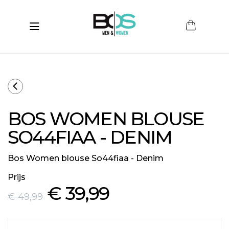
Toggle navigation
submenu (Women)
submenu (Men)
submenu (Merken)
BOS WOMEN BLOUSE
ubmenu (Sale)
SO44FIAA - DENIM
Bos Women blouse So44fiaa - Denim
Prijs
€ 39
,99
€ 49
,99