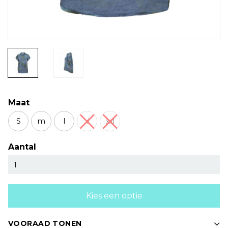
Maat
S
m
l
xl
xxl
Aantal
Kies een optie
VOORAAD TONEN