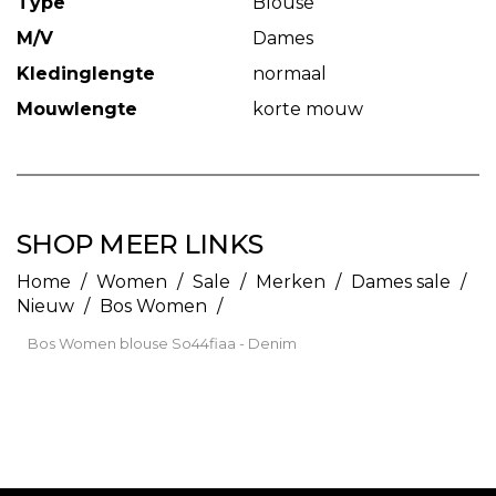
Type
Blouse
M/V
Dames
Kledinglengte
normaal
Mouwlengte
korte mouw
SHOP MEER LINKS
Home
/
Women
/
Sale
/
Merken
/
Dames sale
/
Nieuw
/
Bos Women
/
Bos Women blouse So44fiaa - Denim