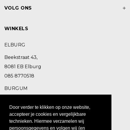
VOLG ONS
WINKELS
ELBURG
Beekstraat 43,
8081 EB Elburg
085 8770518
BURGUM
Schoolstraat 2,
Door verder te klikken op onze website,
9251 EC Burgum
accepteer je cookies en vergelijkbare
0511 469 260
technieken. Hiermee verzamelen wij
persoonsgegevens en volgen wij (en