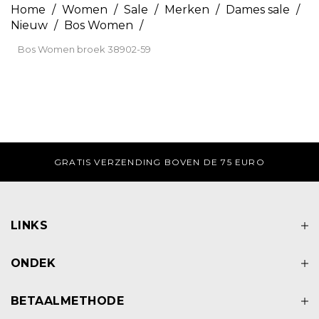
Home
/
Women
/
Sale
/
Merken
/
Dames sale
/
Nieuw
/
Bos Women
/
Bos Women broek 38902-59
DI-ZA VOOR 17:00 UUR BESTELD, ZELFDE DAG VE
LINKS
ONDEK
BETAALMETHODE