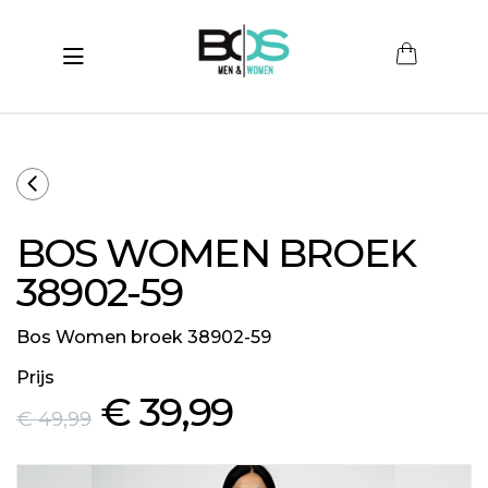
Toggle navigation
submenu (Women)
submenu (Men)
submenu (Merken)
BOS WOMEN BROEK
ubmenu (Sale)
38902-59
Bos Women broek 38902-59
Prijs
€ 39
,99
€ 49
,99