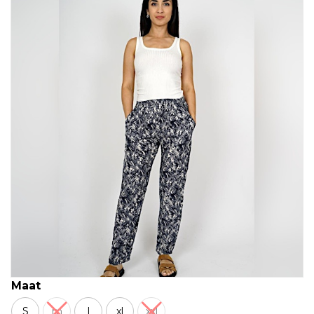
Maat
S
m
l
xl
xxl