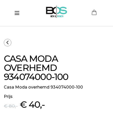
Toggle navigation
submenu (Women)
submenu (Men)
submenu (Merken)
CASA MODA
ubmenu (Sale)
OVERHEMD
934074000-100
Casa Moda overhemd 934074000-100
Prijs
€ 40
,-
€ 80
,-