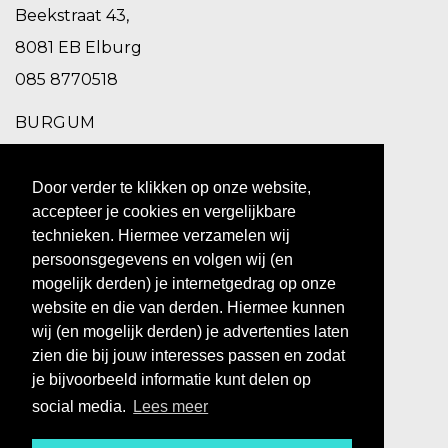
Beekstraat 43,
8081 EB Elburg
085 8770518
BURGUM
Schoolstraat 2,
Door verder te klikken op onze website,
9251 EC Burgum
accepteer je cookies en vergelijkbare
0511 469 260
technieken. Hiermee verzamelen wij
persoonsgegevens en volgen wij (en
ZUIDHORN
mogelijk derden) je internetgedrag op onze
website en die van derden. Hiermee kunnen
Hoofdstraat 10,
wij (en mogelijk derden) je advertenties laten
9801 BX Zuidhorn
zien die bij jouw interesses passen en zodat
0594 769 010
je bijvoorbeeld informatie kunt delen op
social media.
Lees meer