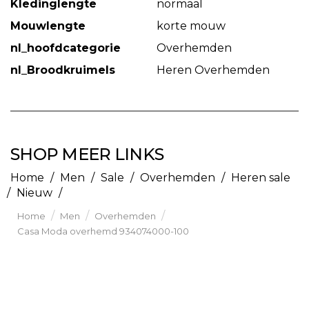
Kledinglengte
normaal
Mouwlengte
korte mouw
nl_hoofdcategorie
Overhemden
nl_Broodkruimels
Heren Overhemden
SHOP MEER LINKS
Home
/
Men
/
Sale
/
Overhemden
/
Heren sale
/
Nieuw
/
/
/
/
Home
Men
Overhemden
Casa Moda overhemd 934074000-100