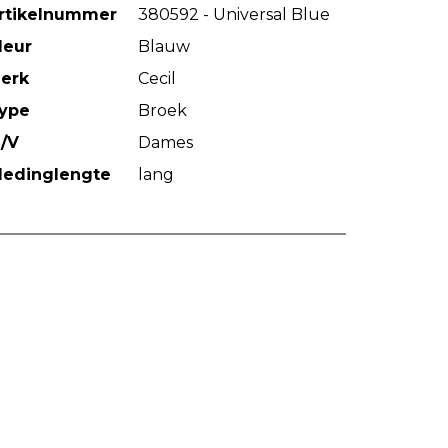
rtikelnummer
380592 - Universal Blue
leur
Blauw
erk
Cecil
ype
Broek
/V
Dames
ledinglengte
lang