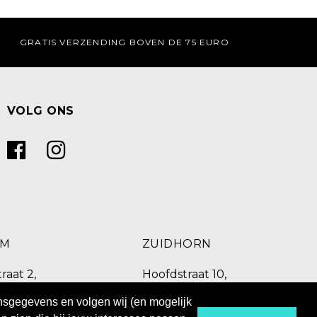
GRATIS VERZENDING BOVEN DE 75 EURO
VOLG ONS
UM
ZUIDHORN
raat 2,
Hoofdstraat 10,
C Burgum
9801 BX Zuidhorn
onsgegevens en volgen wij (en mogelijk