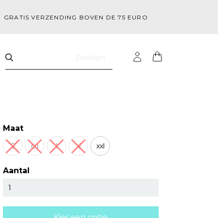
GRATIS VERZENDING BOVEN DE 75 EURO
Zoeken
Maat
S
m
l
xl
xxl
Aantal
Kies een optie