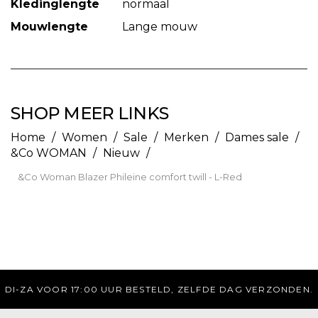
Kledinglengte
normaal
Mouwlengte
Lange mouw
SHOP MEER LINKS
Home
/
Women
/
Sale
/
Merken
/
Dames sale
/
&Co WOMAN
/
Nieuw
/
&Co Woman Blazer Phileine comfort twill - L-Red
ZONDEN.
GRATIS VERZENDING BOVEN DE 75 E