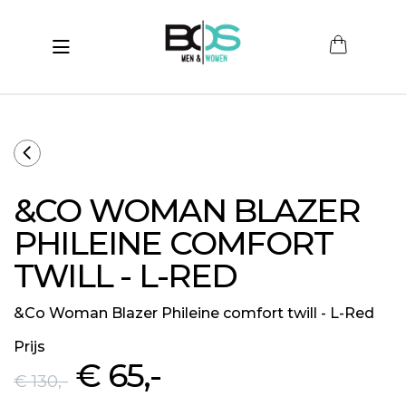
Toggle navigation
submenu (Women)
submenu (Men)
submenu (Merken)
&CO WOMAN BLAZER
ubmenu (Sale)
PHILEINE COMFORT
TWILL - L-RED
&Co Woman Blazer Phileine comfort twill - L-Red
Prijs
€ 65
,-
€ 130
,-