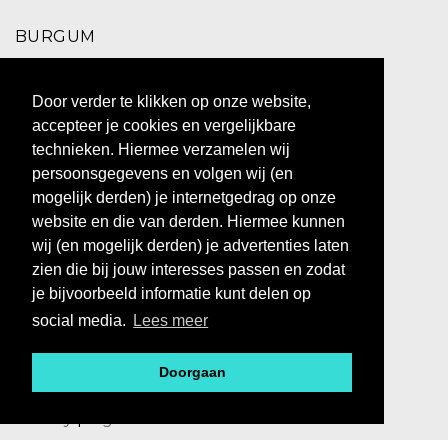
BURGUM
Schoolstraat 2,
Door verder te klikken op onze website,
9251 EC Burgum
accepteer je cookies en vergelijkbare
0511 469 260
technieken. Hiermee verzamelen wij
persoonsgegevens en volgen wij (en
ZUIDHORN
mogelijk derden) je internetgedrag op onze
website en die van derden. Hiermee kunnen
Hoofdstraat 10,
wij (en mogelijk derden) je advertenties laten
9801 BX Zuidhorn
zien die bij jouw interesses passen en zodat
0594 769 010
je bijvoorbeeld informatie kunt delen op
social media.
Lees meer
Doorgaan
@ 2023 - BOS MEN&WOMEN
Privacy
|
Algemene voorwaarden