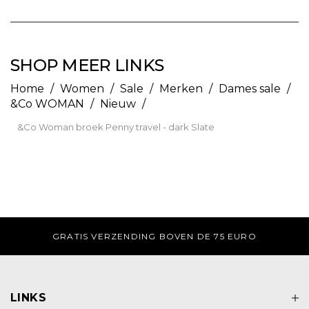
SHOP MEER LINKS
Home
/
Women
/
Sale
/
Merken
/
Dames sale
/
&Co WOMAN
/
Nieuw
/
&Co Woman broek Penny travel - dark Slate
KEL
DI-ZA VOOR 17:00 UUR BESTELD, ZEL
LINKS