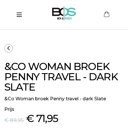
Toggle navigation
submenu (Women)
submenu (Men)
submenu (Merken)
&CO WOMAN BROEK
ubmenu (Sale)
PENNY TRAVEL - DARK
SLATE
&Co Woman broek Penny travel - dark Slate
Prijs
€ 71
,95
€ 89
,95