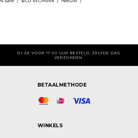
s sale
/
&Co WOMAN
/
Nieuw
/
DI-ZA VOOR 17:00 UUR BESTELD, ZELFDE DAG
VERZONDEN.
BETAALMETHODE
WINKELS