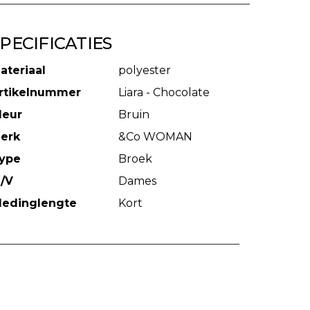
PECIFICATIES
ateriaal
polyester
rtikelnummer
Liara - Chocolate
leur
Bruin
erk
&Co WOMAN
ype
Broek
/V
Dames
ledinglengte
Kort