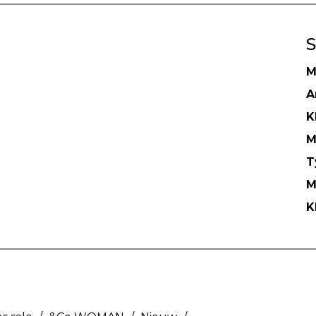
S
M
A
K
M
T
M
K