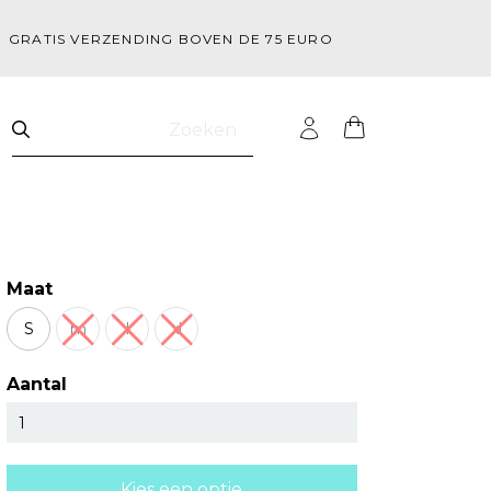
GRATIS VERZENDING BOVEN DE 75 EURO
Zoeken
Maat
S
m
l
xl
Aantal
Kies een optie