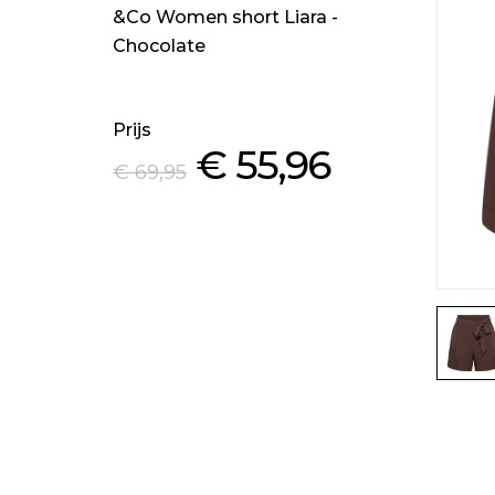
&Co Women short Liara -
Chocolate
Prijs
€ 55
,96
€ 69
,95