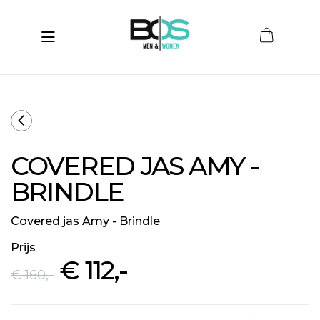
Toggle navigation
submenu (Women)
submenu (Men)
submenu (Merken)
COVERED JAS AMY -
ubmenu (Sale)
BRINDLE
Covered jas Amy - Brindle
Prijs
€ 112
,-
€ 160
,-