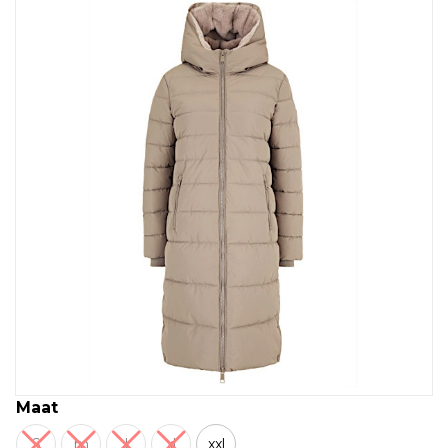
Maat
S
m
l
xl
xxl