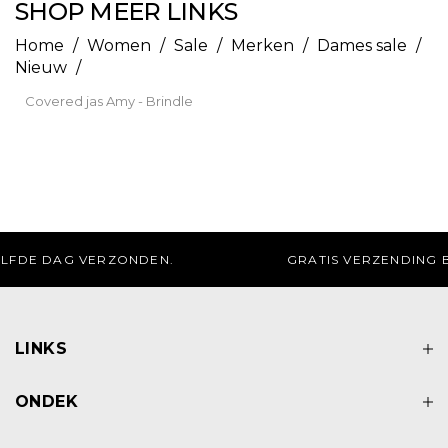
SHOP MEER LINKS
Home
/
Women
/
Sale
/
Merken
/
Dames sale
/
Nieuw
/
Covered jas Amy - Brindle
GRATIS AFHALEN IN DE WINKEL
LINKS
ONDEK