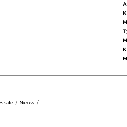
A
K
M
T
M
K
M
s sale
/
Nieuw
/