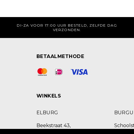
DI-ZA VOOR 17:00 UUR BESTELD, ZELFDE DAG
VERZONDEN.
BETAALMETHODE
WINKELS
ELBURG
BURG
Beekstraat 43,
Schoolst