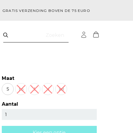
GRATIS VERZENDING BOVEN DE 75 EURO
Zoeken
Maat
S
m
l
xl
xxl
Aantal
Kies een optie