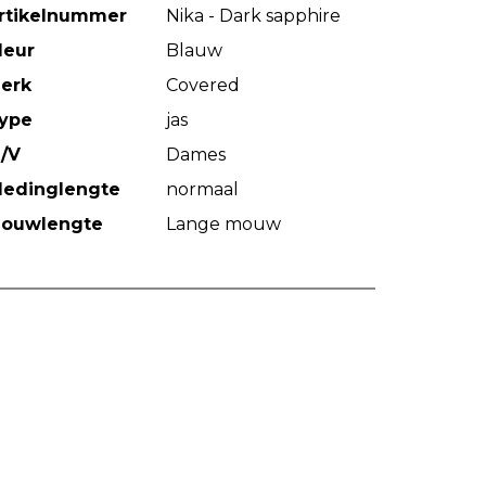
rtikelnummer
Nika - Dark sapphire
leur
Blauw
erk
Covered
ype
jas
/V
Dames
ledinglengte
normaal
ouwlengte
Lange mouw