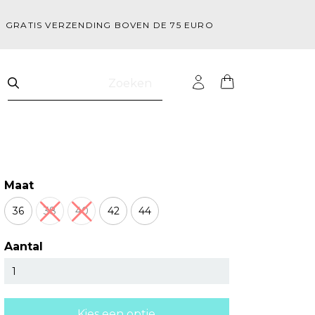
GRATIS VERZENDING BOVEN DE 75 EURO
Zoeken
Maat
36
38
40
42
44
Aantal
Kies een optie