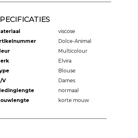
PECIFICATIES
ateriaal
viscose
rtikelnummer
Dolce-Animal
leur
Multicolour
erk
Elvira
ype
Blouse
/V
Dames
ledinglengte
normaal
ouwlengte
korte mouw