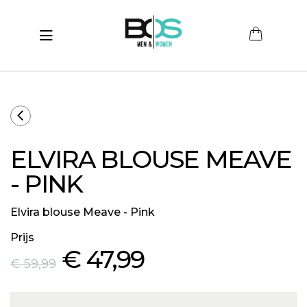
Toggle navigation
submenu (Women)
submenu (Men)
submenu (Merken)
ELVIRA BLOUSE MEAVE
ubmenu (Sale)
- PINK
Elvira blouse Meave - Pink
Prijs
€ 47
,99
€ 59
,99