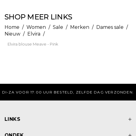
SHOP MEER LINKS
Home
/
Women
/
Sale
/
Merken
/
Dames sale
/
Nieuw
/
Elvira
/
Elvira blouse Meave - Pink
GRATIS VERZENDING BOVEN DE 75 EURO
LINKS
ONDEK