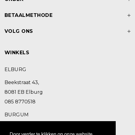
BETAALMETHODE
VOLG ONS
WINKELS
ELBURG
Beekstraat 43,
8081 EB Elburg
085 8770518
BURGUM
Schoolstraat 2,
Door verder te klikken op onze website,