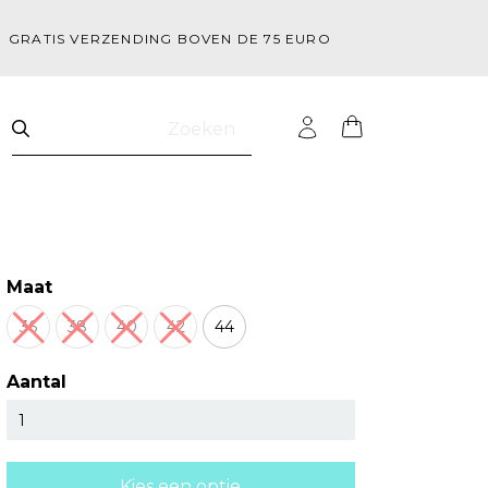
GRATIS VERZENDING BOVEN DE 75 EURO
Zoeken
Maat
36
38
40
42
44
Aantal
Kies een optie