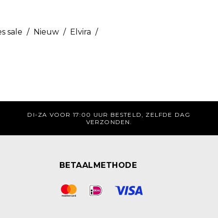
s sale
/
Nieuw
/
Elvira
/
DI-ZA VOOR 17:00 UUR BESTELD, ZELFDE DAG
VERZONDEN.
BETAALMETHODE