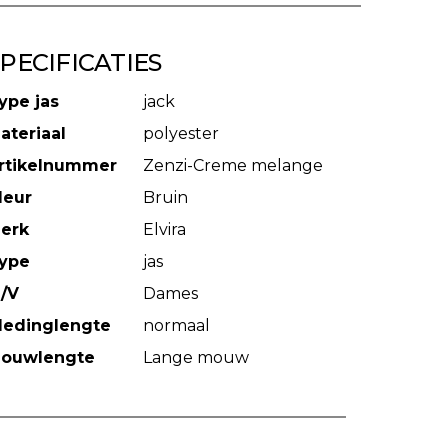
PECIFICATIES
ype jas
jack
ateriaal
polyester
rtikelnummer
Zenzi-Creme melange
leur
Bruin
erk
Elvira
ype
jas
/V
Dames
ledinglengte
normaal
ouwlengte
Lange mouw