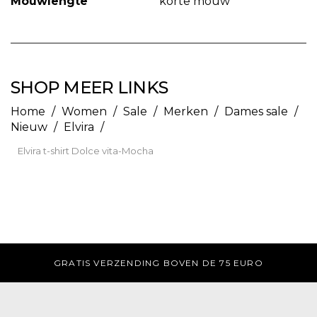
Mouwlengte
korte mouw
SHOP MEER LINKS
Home
/
Women
/
Sale
/
Merken
/
Dames sale
/
Nieuw
/
Elvira
/
Elvira t-shirt Dolce vita-Mocha
N DE WINKEL
DI-ZA VOOR 17:00 UUR BES