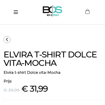
Toggle navigation
submenu (Women)
submenu (Men)
submenu (Merken)
ELVIRA T-SHIRT DOLCE
ubmenu (Sale)
VITA-MOCHA
Elvira t-shirt Dolce vita-Mocha
Prijs
€ 31
,99
€ 39
,99