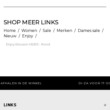
SHOP MEER LINKS
Home
/
Women
/
Sale
/
Merken
/
Dames sale
/
Nieuw
/
Enjoy
/
Enjoy blouson 412613 - Rood
DI-ZA VOOR 17:00 UUR BESTELD, ZELFDE DAG VERZONDEN.
LINKS