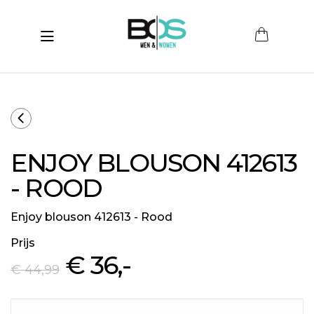
Toggle navigation
submenu (Women)
submenu (Men)
submenu (Merken)
ENJOY BLOUSON 412613
ubmenu (Sale)
- ROOD
Enjoy blouson 412613 - Rood
Prijs
€ 36
,-
€ 44
,99