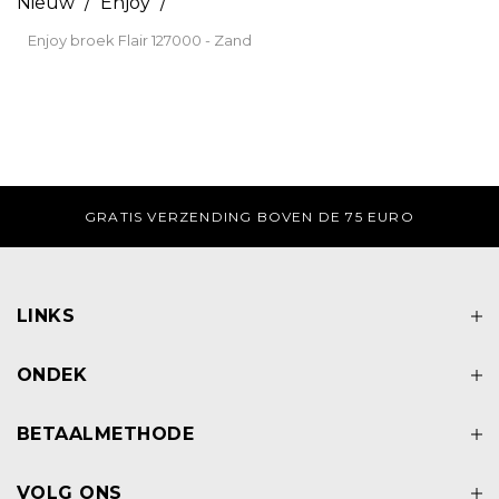
Nieuw
/
Enjoy
/
Enjoy broek Flair 127000 - Zand
ERZONDEN.
GRATIS VERZENDING BOVEN DE 75 
LINKS
ONDEK
BETAALMETHODE
VOLG ONS