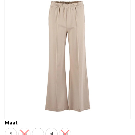
Maat
S
m
l
xl
xxl