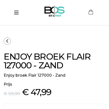
Toggle navigation
submenu (Women)
submenu (Men)
submenu (Merken)
ENJOY BROEK FLAIR
ubmenu (Sale)
127000 - ZAND
Enjoy broek Flair 127000 - Zand
Prijs
€ 47
,99
€ 59
,99