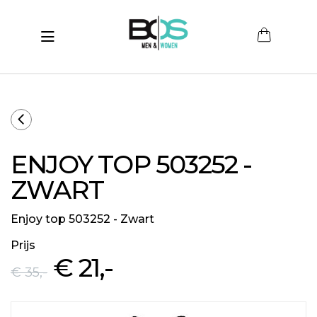
Toggle navigation
submenu (Women)
submenu (Men)
submenu (Merken)
ENJOY TOP 503252 -
ubmenu (Sale)
ZWART
Enjoy top 503252 - Zwart
Prijs
€ 21
,-
€ 35
,-