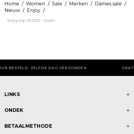
Home
/
Women
/
Sale
/
Merken
/
Dames sale
/
Nieuw
/
Enjoy
/
Enjoy top 503252 - Zwart
GRATIS AFHALEN IN DE WINKEL
LINKS
ONDEK
BETAALMETHODE