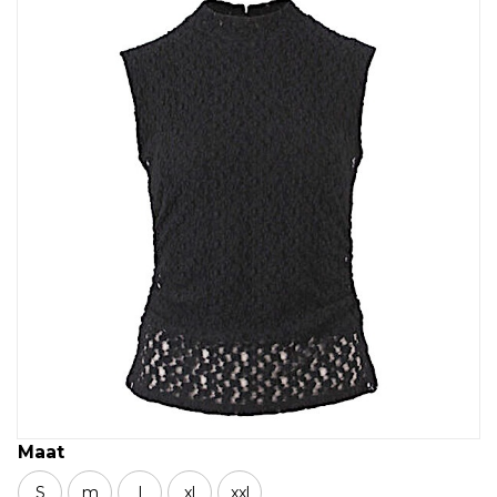
Maat
S
m
l
xl
xxl