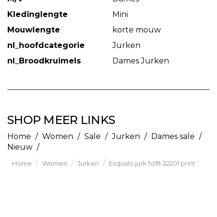
Kledinglengte
Mini
Mouwlengte
korte mouw
nl_hoofdcategorie
Jurken
nl_Broodkruimels
Dames Jurken
SHOP MEER LINKS
Home
/
Women
/
Sale
/
Jurken
/
Dames sale
/
Nieuw
/
/
/
/
Home
Women
Jurken
Esqualo jurk hs19.32201 print