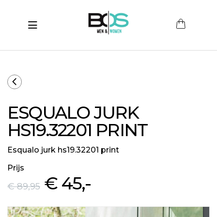
Toggle navigation
submenu (Women)
submenu (Men)
submenu (Merken)
ESQUALO JURK
ubmenu (Sale)
HS19.32201 PRINT
Esqualo jurk hs19.32201 print
Prijs
€ 45
,-
€ 89
,95