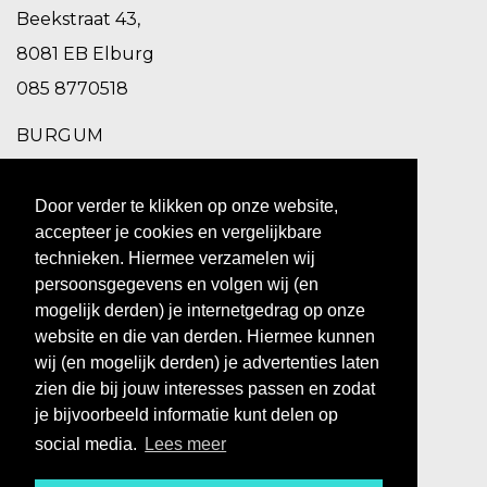
Beekstraat 43,
8081 EB Elburg
085 8770518
BURGUM
Schoolstraat 2,
Door verder te klikken op onze website,
9251 EC Burgum
accepteer je cookies en vergelijkbare
0511 469 260
technieken. Hiermee verzamelen wij
persoonsgegevens en volgen wij (en
ZUIDHORN
mogelijk derden) je internetgedrag op onze
website en die van derden. Hiermee kunnen
Hoofdstraat 10,
wij (en mogelijk derden) je advertenties laten
9801 BX Zuidhorn
zien die bij jouw interesses passen en zodat
0594 769 010
je bijvoorbeeld informatie kunt delen op
social media.
Lees meer