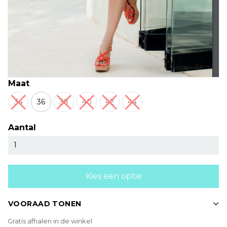
Maat
34
36
38
40
42
44
Aantal
Kies een optie
VOORAAD TONEN
Gratis afhalen in de winkel