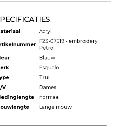
PECIFICATIES
ateriaal
Acryl
F23-07519 - embroidery
rtikelnummer
Petrol
leur
Blauw
erk
Esqualo
ype
Trui
/V
Dames
ledinglengte
normaal
ouwlengte
Lange mouw