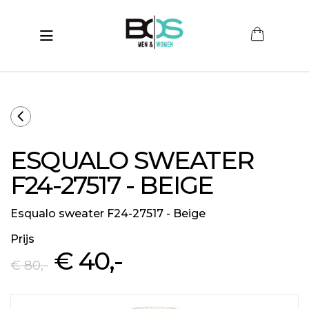
Toggle navigation
submenu (Women)
submenu (Men)
submenu (Merken)
ESQUALO SWEATER
ubmenu (Sale)
F24-27517 - BEIGE
Esqualo sweater F24-27517 - Beige
Prijs
€ 40
,-
€ 80
,-