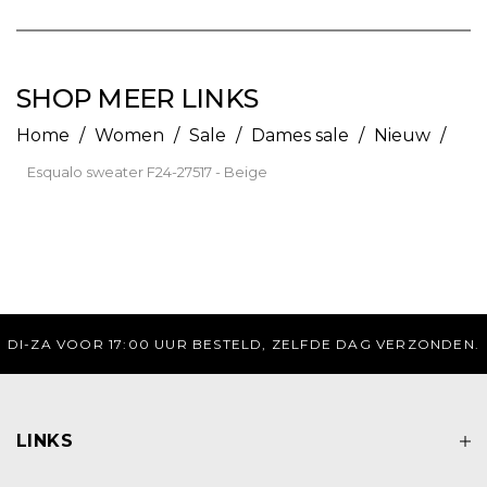
SHOP MEER LINKS
Home
/
Women
/
Sale
/
Dames sale
/
Nieuw
/
Esqualo sweater F24-27517 - Beige
17:00 UUR BESTELD, ZELFDE DAG VERZONDEN.
LINKS