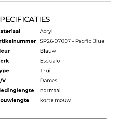
PECIFICATIES
ateriaal
Acryl
rtikelnummer
SP26-07007 - Pacific Blue
leur
Blauw
erk
Esqualo
ype
Trui
/V
Dames
ledinglengte
normaal
ouwlengte
korte mouw