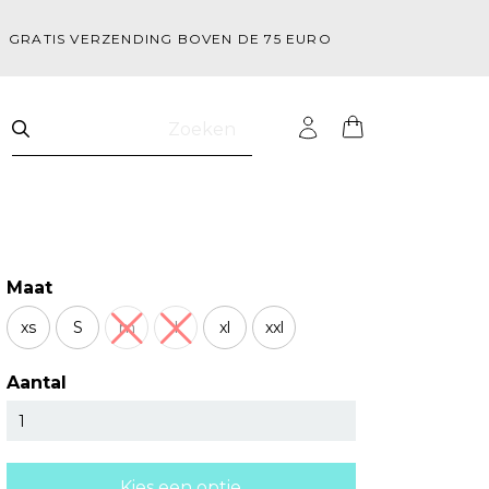
GRATIS VERZENDING BOVEN DE 75 EURO
Zoeken
Maat
xs
S
m
l
xl
xxl
Aantal
Kies een optie