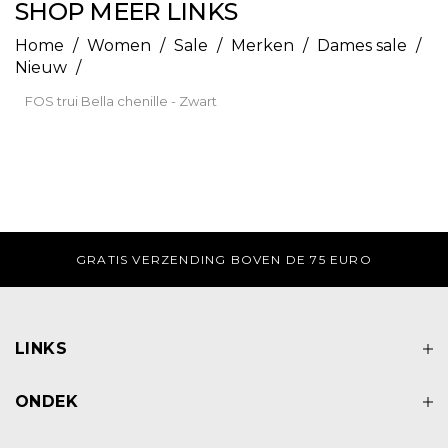
SHOP MEER LINKS
Home
/
Women
/
Sale
/
Merken
/
Dames sale
/
Nieuw
/
FOS trui Bella chenille - Zwart
DI-ZA VOOR 17:00 UUR BESTELD, ZELFDE DAG VE
LINKS
ONDEK