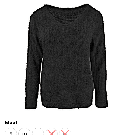
Maat
S
m
l
xl
xxl