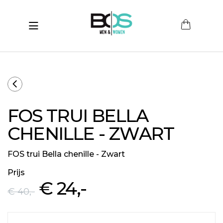
Toggle navigation
submenu (Women)
submenu (Men)
submenu (Merken)
FOS TRUI BELLA
ubmenu (Sale)
CHENILLE - ZWART
FOS trui Bella chenille - Zwart
Prijs
€ 24
,-
€ 40
,-