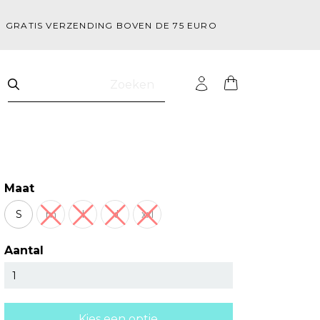
GRATIS VERZENDING BOVEN DE 75 EURO
Zoeken
Maat
S
m
l
xl
xxl
Aantal
Kies een optie