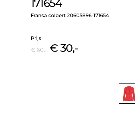
171654
Fransa colbert 20605896-171654
Prijs
€ 30
,-
€ 60
,-