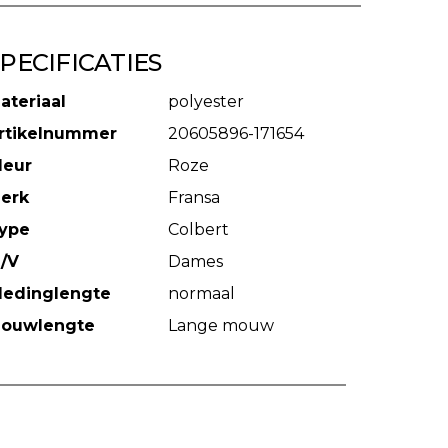
PECIFICATIES
ateriaal
polyester
rtikelnummer
20605896-171654
leur
Roze
erk
Fransa
ype
Colbert
/V
Dames
ledinglengte
normaal
ouwlengte
Lange mouw