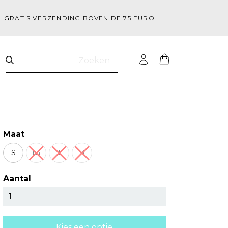
GRATIS VERZENDING BOVEN DE 75 EURO
Zoeken
Maat
S
m
l
xl
Aantal
Kies een optie