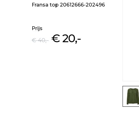
Fransa top 20612666-202496
Prijs
€ 20
,-
€ 40
,-