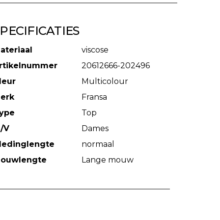
PECIFICATIES
ateriaal
viscose
rtikelnummer
20612666-202496
leur
Multicolour
erk
Fransa
ype
Top
/V
Dames
ledinglengte
normaal
ouwlengte
Lange mouw