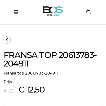
Toggle navigation
submenu (Women)
submenu (Men)
submenu (Merken)
FRANSA TOP 20613783-
ubmenu (Sale)
204911
Fransa top 20613783-204911
Prijs
€ 12
,50
€ 25
,-