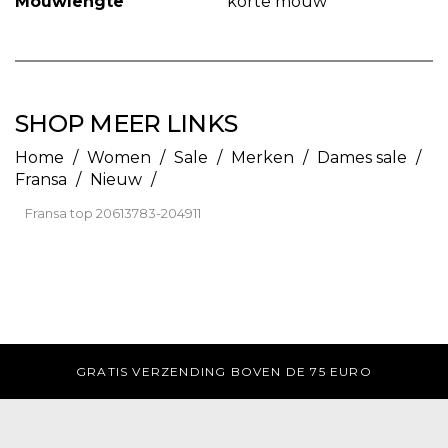
Mouwlengte
korte mouw
SHOP MEER LINKS
Home
/
Women
/
Sale
/
Merken
/
Dames sale
/
Fransa
/
Nieuw
/
Fransa top 20613783-204911
GRATIS AFHALEN IN DE WINKEL
DI-ZA V