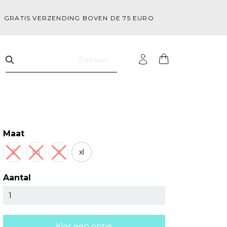
GRATIS VERZENDING BOVEN DE 75 EURO
Zoeken
Maat
S
m
l
xl
Aantal
Kies een optie