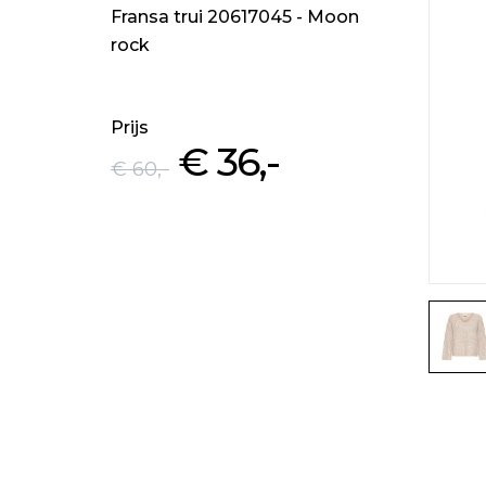
Fransa trui 20617045 - Moon
rock
Prijs
€ 36
,-
€ 60
,-