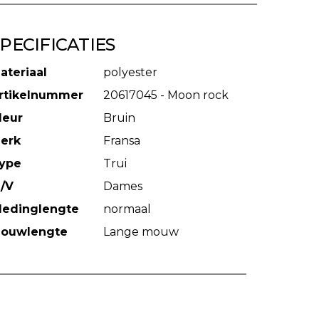
PECIFICATIES
ateriaal
polyester
rtikelnummer
20617045 - Moon rock
leur
Bruin
erk
Fransa
ype
Trui
/V
Dames
ledinglengte
normaal
ouwlengte
Lange mouw