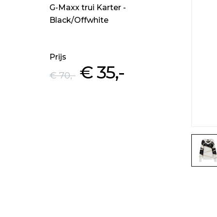
G-Maxx trui Karter -
Black/Offwhite
Prijs
€ 35
,-
€ 70
,-