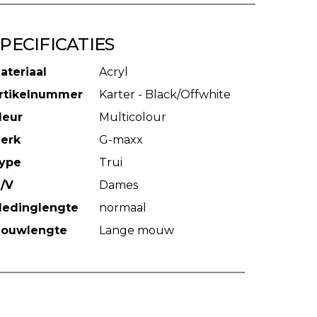
PECIFICATIES
ateriaal
Acryl
rtikelnummer
Karter - Black/Offwhite
leur
Multicolour
erk
G-maxx
ype
Trui
/V
Dames
ledinglengte
normaal
ouwlengte
Lange mouw