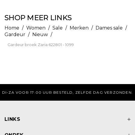
SHOP MEER LINKS
Home
/
Women
/
Sale
/
Merken
/
Dames sale
/
Gardeur
/
Nieuw
/
Gardeur broek Zaria 622801 - 1099
UR BESTELD, ZELFDE DAG VERZONDEN.
GRATIS
LINKS