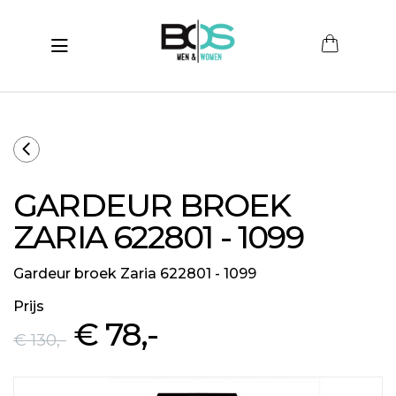
Toggle navigation
submenu (Women)
submenu (Men)
submenu (Merken)
GARDEUR BROEK
ubmenu (Sale)
ZARIA 622801 - 1099
Gardeur broek Zaria 622801 - 1099
Prijs
€ 78
,-
€ 130
,-