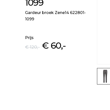
1099
Gardeur broek Zene14 622801-
1099
Prijs
€ 60
,-
€ 120
,-