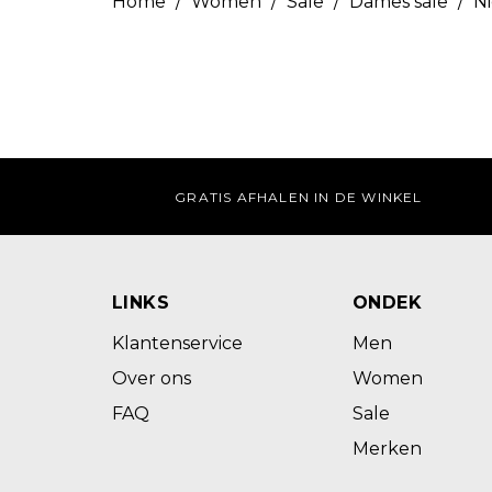
Home
/
Women
/
Sale
/
Dames sale
/
N
GRATIS AFHALEN IN DE WINKEL
LINKS
ONDEK
Klantenservice
Men
Over ons
Women
FAQ
Sale
Merken