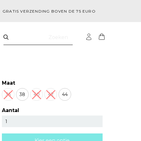
GRATIS VERZENDING BOVEN DE 75 EURO
Zoeken
Maat
36
38
40
42
44
Aantal
Kies een optie