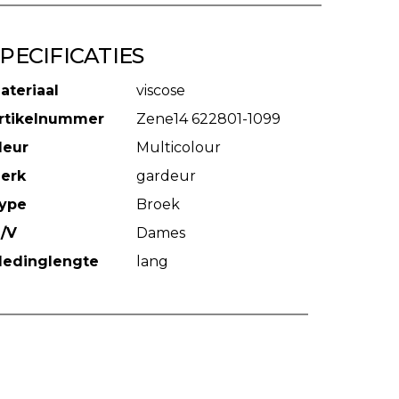
PECIFICATIES
ateriaal
viscose
rtikelnummer
Zene14 622801-1099
leur
Multicolour
erk
gardeur
ype
Broek
/V
Dames
ledinglengte
lang