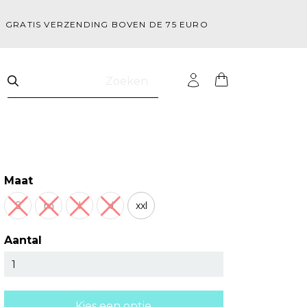
GRATIS VERZENDING BOVEN DE 75 EURO
Zoeken
Maat
S
m
l
xl
xxl
Aantal
Kies een optie