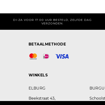
DI-ZA VOOR 17:00 UUR BESTELD, ZELFDE DAG
VERZONDEN.
BETAALMETHODE
WINKELS
ELBURG
BURG
Beekstraat 43,
Schoolst