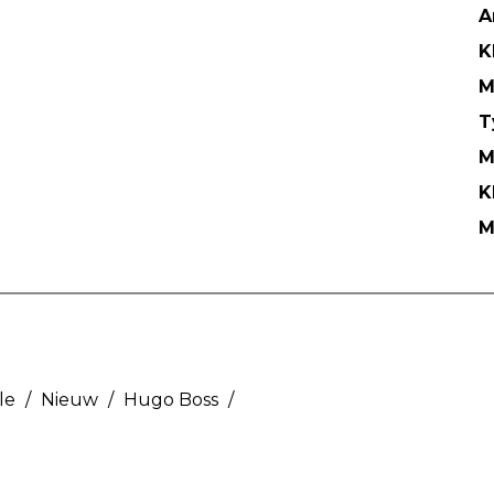
A
K
M
T
M
K
M
le
/
Nieuw
/
Hugo Boss
/