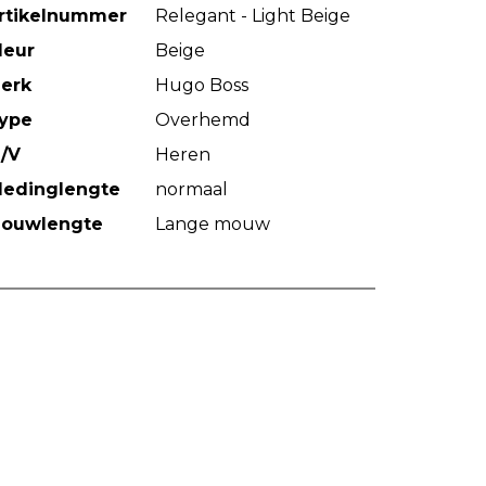
rtikelnummer
Relegant - Light Beige
leur
Beige
erk
Hugo Boss
ype
Overhemd
/V
Heren
ledinglengte
normaal
ouwlengte
Lange mouw