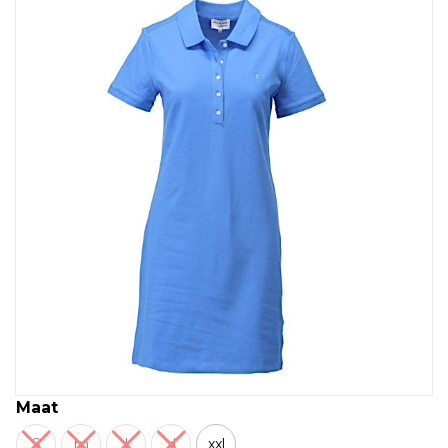
Maat
S
m
l
xl
xxl