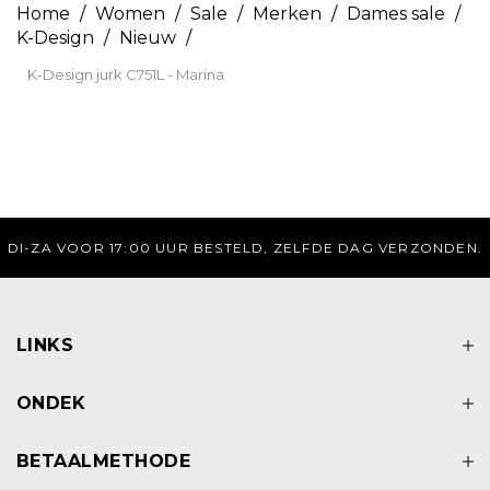
Home
/
Women
/
Sale
/
Merken
/
Dames sale
/
K-Design
/
Nieuw
/
K-Design jurk C751L - Marina
DI-ZA VOOR 17:00 UUR BESTELD, ZELFDE DAG VERZONDEN.
LINKS
ONDEK
BETAALMETHODE