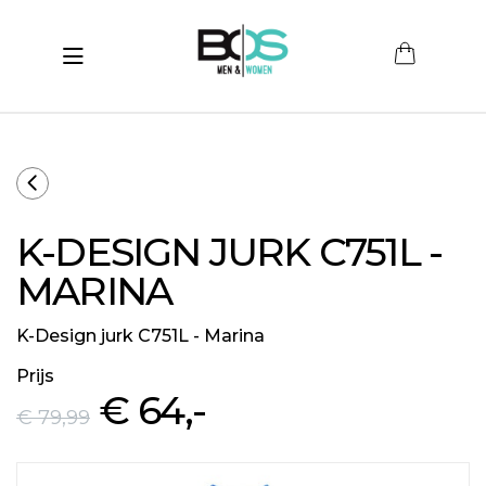
Toggle navigation
submenu (Women)
submenu (Men)
submenu (Merken)
K-DESIGN JURK C751L -
ubmenu (Sale)
MARINA
K-Design jurk C751L - Marina
Prijs
€ 64
,-
€ 79
,99