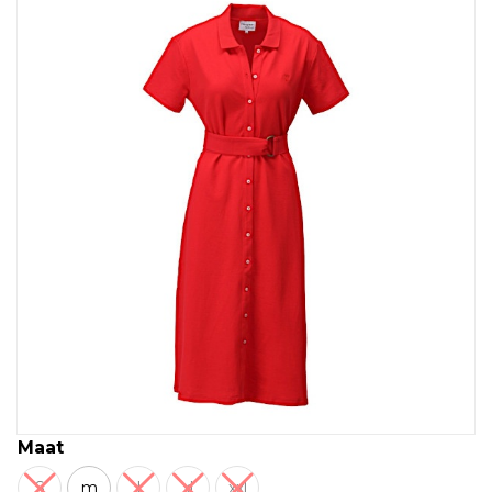
Maat
S
m
l
xl
xxl