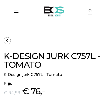
Toggle navigation
submenu (Women)
submenu (Men)
submenu (Merken)
K-DESIGN JURK C757L -
ubmenu (Sale)
TOMATO
K-Design jurk C757L - Tomato
Prijs
€ 76
,-
€ 94
,99