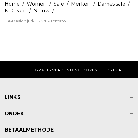
Home
/
Women
/
Sale
/
Merken
/
Dames sale
/
K-Design
/
Nieuw
/
K-Design jurk C757L - Tomato
GRATIS AFHALEN IN DE WINKEL
LINKS
ONDEK
BETAALMETHODE