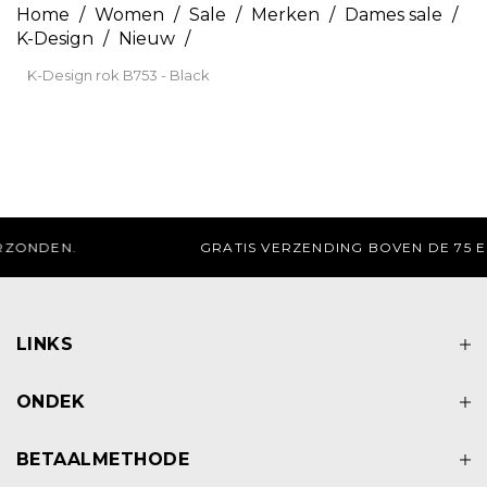
Home
/
Women
/
Sale
/
Merken
/
Dames sale
/
K-Design
/
Nieuw
/
K-Design rok B753 - Black
GRATIS AFHALEN IN DE WINKEL
LINKS
ONDEK
BETAALMETHODE