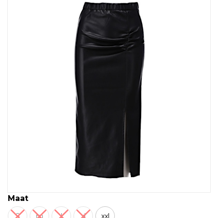
Maat
S
m
l
xl
xxl