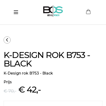
Toggle navigation
submenu (Women)
submenu (Men)
submenu (Merken)
K-DESIGN ROK B753 -
ubmenu (Sale)
BLACK
K-Design rok B753 - Black
Prijs
€ 42
,-
€ 70
,-