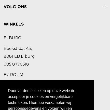
VOLG ONS
WINKELS
ELBURG
Beekstraat 43,
8081 EB Elburg
085 8770518
BURGUM
Schoolstraat 2,
Door verder te klikken op onze website,
9251 EC Burgum
accepteer je cookies en vergelijkbare
0511 469 260
technieken. Hiermee verzamelen wij
persoonsgegevens en volgen wij (en