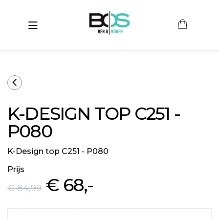
Toggle navigation
submenu (Women)
submenu (Men)
submenu (Merken)
K-DESIGN TOP C251 -
ubmenu (Sale)
P080
K-Design top C251 - P080
Prijs
€ 68
,-
€ 84
,99