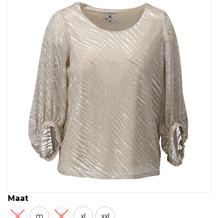
Maat
S
m
l
xl
xxl