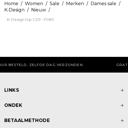
Home
/
Women
/
Sale
/
Merken
/
Dames sale
/
K-Design
/
Nieuw
/
K-Design top C251 - P080
GRATIS AFHALEN IN DE WINKEL
LINKS
ONDEK
BETAALMETHODE