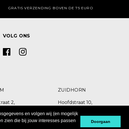
GRATIS VERZENDING BOVEN DE 75 EURO
VOLG ONS
UM
ZUIDHORN
raat 2,
Hoofdstraat 10,
C Burgum
9801 BX Zuidhorn
onsgegevens en volgen wij (en mogelijk
 260
0594 769 010
n zien die bij jouw interesses passen
Doorgaan