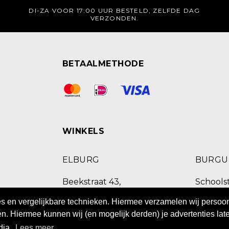
DI-ZA VOOR 17:00 UUR BESTELD, ZELFDE DAG
VERZONDEN.
BETAALMETHODE
WINKELS
ELBURG
BURG
Beekstraat 43,
Schoolst
8081 EB Elburg
9251 E
ies en vergelijkbare technieken. Hiermee verzamelen wij perso
085 8770518
0511 469
n. Hiermee kunnen wij (en mogelijk derden) je advertenties late
dia.
Lees meer