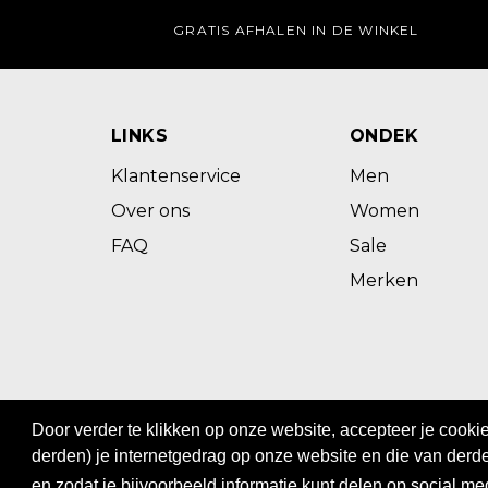
GRATIS AFHALEN IN DE WINKEL
LINKS
ONDEK
Klantenservice
Men
Over ons
Women
FAQ
Sale
Merken
@ 2023 - BOS MEN&WOMEN
Door verder te klikken op onze website, accepteer je cook
Privacy
|
Algemene voorwaarden
derden) je internetgedrag op onze website en die van derde
en zodat je bijvoorbeeld informatie kunt delen op social me