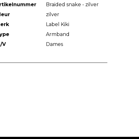
rtikelnummer
Braided snake - zilver
leur
zilver
erk
Label Kiki
ype
Armband
/V
Dames