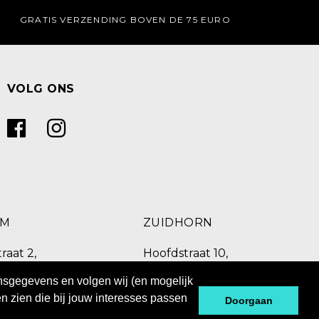
GRATIS VERZENDING BOVEN DE 75 EURO
VOLG ONS
UM
ZUIDHORN
raat 2,
Hoofdstraat 10,
C Burgum
9801 BX Zuidhorn
onsgegevens en volgen wij (en mogelijk
 260
0594 769 010
n zien die bij jouw interesses passen
Doorgaan