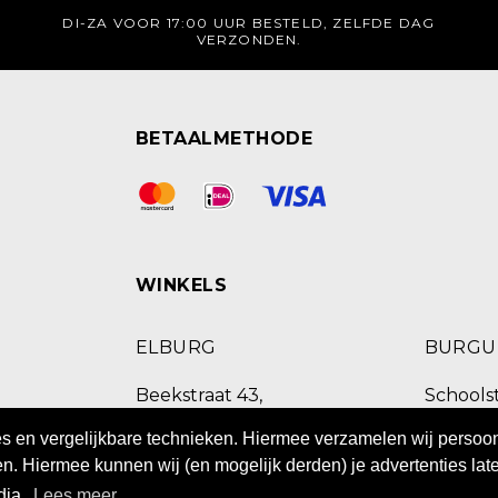
DI-ZA VOOR 17:00 UUR BESTELD, ZELFDE DAG
VERZONDEN.
BETAALMETHODE
WINKELS
ELBURG
BURG
Beekstraat 43,
Schoolst
8081 EB Elburg
9251 E
ies en vergelijkbare technieken. Hiermee verzamelen wij perso
085 8770518
0511 469
n. Hiermee kunnen wij (en mogelijk derden) je advertenties late
dia.
Lees meer