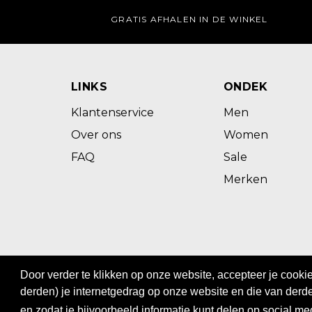
GRATIS AFHALEN IN DE WINKEL
LINKS
ONDEK
Klantenservice
Men
Over ons
Women
FAQ
Sale
Merken
@ 2023 - BOS MEN&WOMEN
Door verder te klikken op onze website, accepteer je cook
Privacy
|
Algemene voorwaarden
derden) je internetgedrag op onze website en die van derde
en zodat je bijvoorbeeld informatie kunt delen op social me