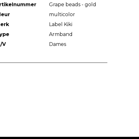
rtikelnummer
Grape beads - gold
leur
multicolor
erk
Label Kiki
ype
Armband
/V
Dames