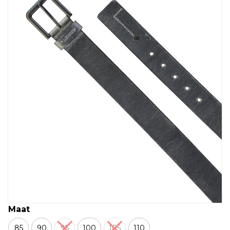
Maat
85
90
95
100
105
110