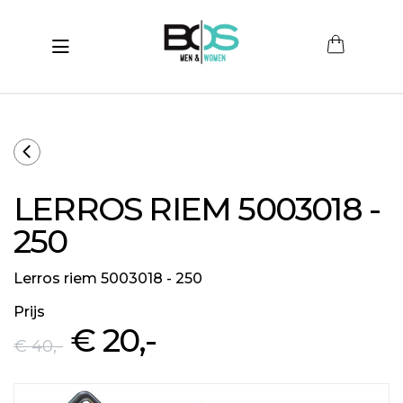
Toggle navigation
submenu (Women)
submenu (Men)
submenu (Merken)
LERROS RIEM 5003018 -
ubmenu (Sale)
250
Lerros riem 5003018 - 250
Prijs
€ 20
,-
€ 40
,-