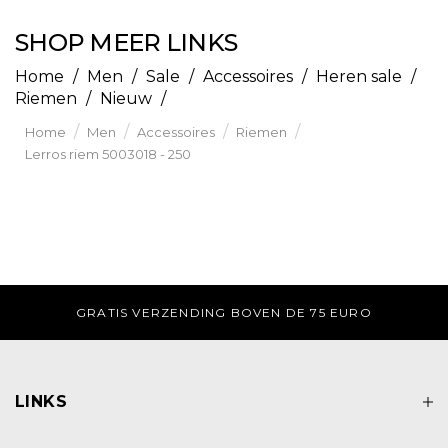
SHOP MEER LINKS
Home
/
Men
/
Sale
/
Accessoires
/
Heren sale
/
Riemen
/
Nieuw
/
/
/
/
/
Home
Men
Accessoires
Riemen
Lerros riem 5003018 - 250
GRATIS VERZENDING BOVEN DE 75 EURO
LINKS