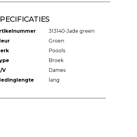
PECIFICATIES
rtikelnummer
313140-Jade green
leur
Groen
erk
Poools
ype
Broek
/V
Dames
ledinglengte
lang