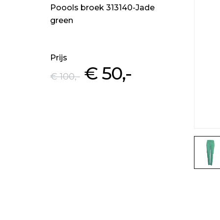
Poools broek 313140-Jade
green
Prijs
€ 50
,-
€ 100
,-