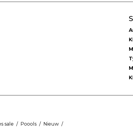
S
A
K
M
T
M
K
s sale
/
Poools
/
Nieuw
/