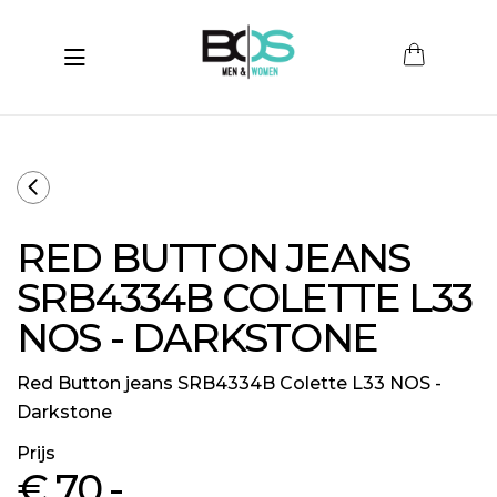
Toggle navigation
submenu (Women)
submenu (Men)
submenu (Merken)
RED BUTTON JEANS
ubmenu (Sale)
SRB4334B COLETTE L33
NOS - DARKSTONE
Red Button jeans SRB4334B Colette L33 NOS -
Darkstone
Prijs
€ 70
,-