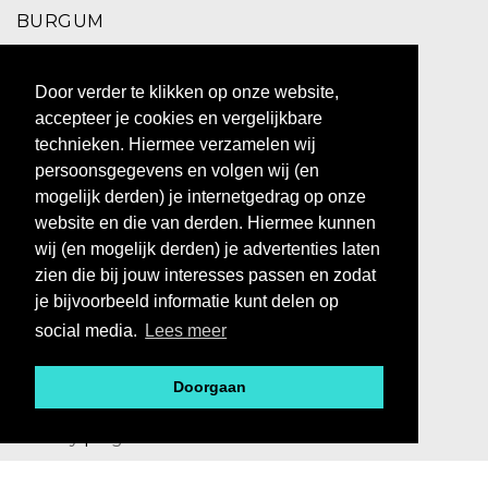
BURGUM
Schoolstraat 2,
Door verder te klikken op onze website,
9251 EC Burgum
accepteer je cookies en vergelijkbare
0511 469 260
technieken. Hiermee verzamelen wij
persoonsgegevens en volgen wij (en
ZUIDHORN
mogelijk derden) je internetgedrag op onze
website en die van derden. Hiermee kunnen
Hoofdstraat 10,
wij (en mogelijk derden) je advertenties laten
9801 BX Zuidhorn
zien die bij jouw interesses passen en zodat
0594 769 010
je bijvoorbeeld informatie kunt delen op
social media.
Lees meer
Doorgaan
@ 2023 - BOS MEN&WOMEN
Privacy
|
Algemene voorwaarden