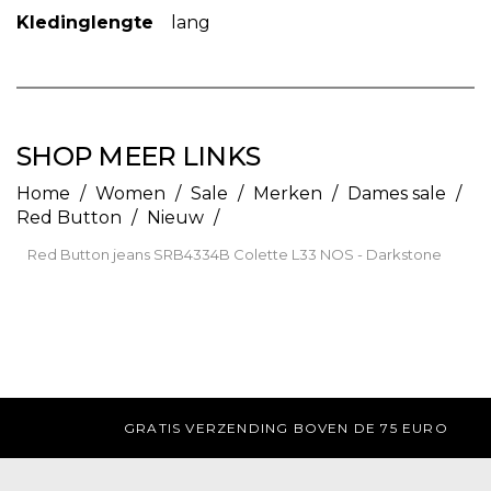
Kledinglengte
lang
SHOP MEER LINKS
Home
/
Women
/
Sale
/
Merken
/
Dames sale
/
Red Button
/
Nieuw
/
Red Button jeans SRB4334B Colette L33 NOS - Darkstone
GRATIS AFHALEN IN DE WINKEL