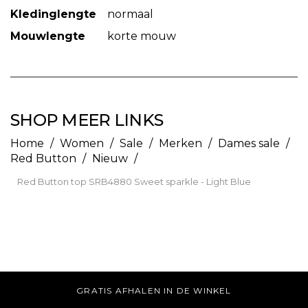
Kledinglengte
normaal
Mouwlengte
korte mouw
SHOP MEER LINKS
Home
/
Women
/
Sale
/
Merken
/
Dames sale
/
Red Button
/
Nieuw
/
Red Button top SRB4880 Sweet sparkle - Light Blue
GRATIS AFHALEN IN DE WINKEL