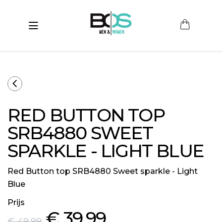
Toggle navigation
submenu (Women)
submenu (Men)
submenu (Merken)
RED BUTTON TOP
ubmenu (Sale)
SRB4880 SWEET
SPARKLE - LIGHT BLUE
Red Button top SRB4880 Sweet sparkle - Light
Blue
Prijs
€ 39
,99
€ 49
,99