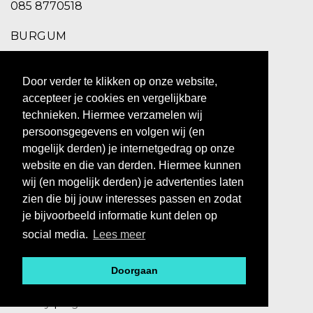
085 8770518
BURGUM
Schoolstraat 2,
Door verder te klikken op onze website,
9251 EC Burgum
accepteer je cookies en vergelijkbare
0511 469 260
technieken. Hiermee verzamelen wij
persoonsgegevens en volgen wij (en
ZUIDHORN
mogelijk derden) je internetgedrag op onze
website en die van derden. Hiermee kunnen
Hoofdstraat 10,
wij (en mogelijk derden) je advertenties laten
9801 BX Zuidhorn
zien die bij jouw interesses passen en zodat
0594 769 010
je bijvoorbeeld informatie kunt delen op
social media.
Lees meer
Doorgaan
@ 2023 - BOS MEN&WOMEN
Privacy
|
Algemene voorwaarden