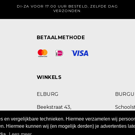
DI-ZA VOOR 17:00 UUR BESTELD, ZELFDE DAG
VERZONDEN.
BETAALMETHODE
WINKELS
ELBURG
BURG
Beekstraat 43,
Schoolst
8081 EB Elburg
9251 E
ies en vergelijkbare technieken. Hiermee verzamelen wij perso
085 8770518
0511 469
n. Hiermee kunnen wij (en mogelijk derden) je advertenties late
dia.
Lees meer