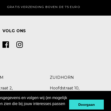
GRATIS VERZENDING BOVEN DE 75 EURO
VOLG ONS
UM
ZUIDHORN
raat 2,
Hoofdstraat 10,
C Burgum
9801 BX Zuidhorn
onsgegevens en volgen wij (en mogelijk
 260
0594 769 010
n zien die bij jouw interesses passen
Doorgaan