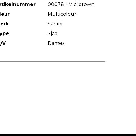
rtikelnummer
00078 - Mid brown
leur
Multicolour
erk
Sarlini
ype
Sjaal
/V
Dames