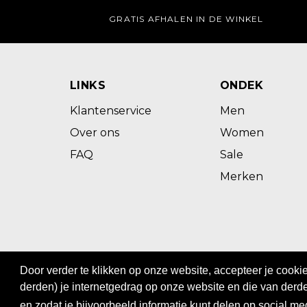
GRATIS AFHALEN IN DE WINKEL
LINKS
ONDEK
Klantenservice
Men
Over ons
Women
FAQ
Sale
Merken
@ 2023 - BOS MEN&WOMEN
Door verder te klikken op onze website, accepteer je cook
Privacy
|
Algemene voorwaarden
derden) je internetgedrag op onze website en die van derde
en zodat je bijvoorbeeld informatie kunt delen op social me