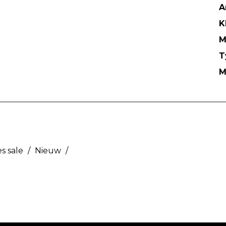
A
K
M
T
M
s sale
/
Nieuw
/