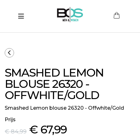
Toggle navigation
submenu (Women)
submenu (Men)
submenu (Merken)
SMASHED LEMON
ubmenu (Sale)
BLOUSE 26320 -
OFFWHITE/GOLD
Smashed Lemon blouse 26320 - Offwhite/Gold
Prijs
€ 67
,99
€ 84
,99