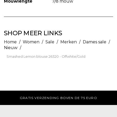
Mouwlengte
7/8 mouw
SHOP MEER LINKS
Home
/
Women
/
Sale
/
Merken
/
Dames sale
/
Nieuw
/
Smashed Lemon blouse 26320 - Offwhite/Gold
GRATIS AFHALEN IN DE WINKEL
D