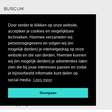
BURGUM
Schoolstraat 2,
Door verder te klikken op onze website,
9251 EC Burgum
accepteer je cookies en vergelijkbare
0511 469 260
technieken. Hiermee verzamelen wij
persoonsgegevens en volgen wij (en
ZUIDHORN
mogelijk derden) je internetgedrag op onze
website en die van derden. Hiermee kunnen
Hoofdstraat 10,
wij (en mogelijk derden) je advertenties laten
9801 BX Zuidhorn
zien die bij jouw interesses passen en zodat
0594 769 010
je bijvoorbeeld informatie kunt delen op
social media.
Lees meer
Doorgaan
@ 2023 - BOS MEN&WOMEN
Privacy
|
Algemene voorwaarden