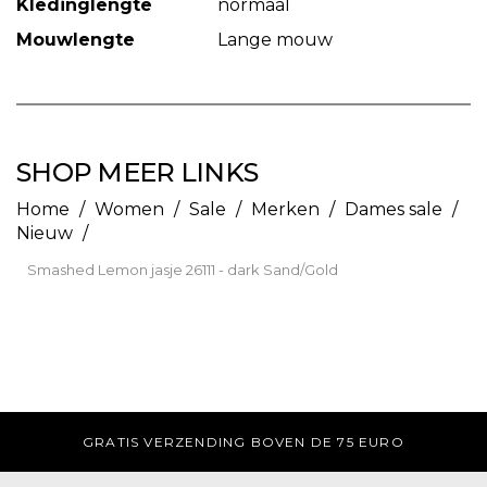
Kledinglengte
normaal
Mouwlengte
Lange mouw
SHOP MEER LINKS
Home
/
Women
/
Sale
/
Merken
/
Dames sale
/
Nieuw
/
Smashed Lemon jasje 26111 - dark Sand/Gold
GRATIS VERZENDING BOVEN DE 75 EURO