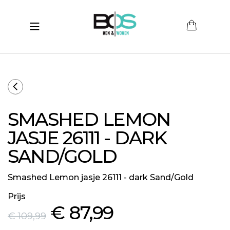
Toggle navigation
submenu (Women)
submenu (Men)
submenu (Merken)
SMASHED LEMON
ubmenu (Sale)
JASJE 26111 - DARK
SAND/GOLD
Smashed Lemon jasje 26111 - dark Sand/Gold
Prijs
€ 87
,99
€ 109
,99