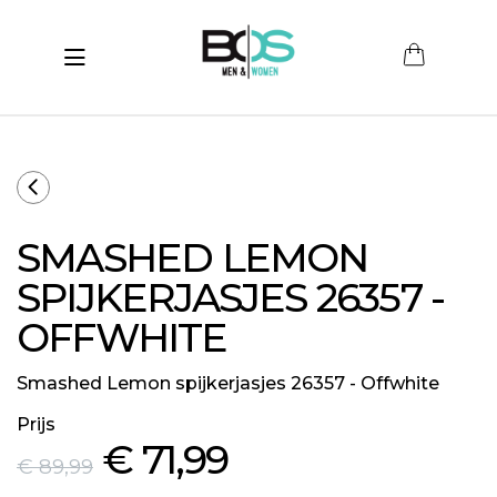
Toggle navigation
submenu (Women)
submenu (Men)
submenu (Merken)
SMASHED LEMON
ubmenu (Sale)
SPIJKERJASJES 26357 -
OFFWHITE
Smashed Lemon spijkerjasjes 26357 - Offwhite
Prijs
€ 71
,99
€ 89
,99