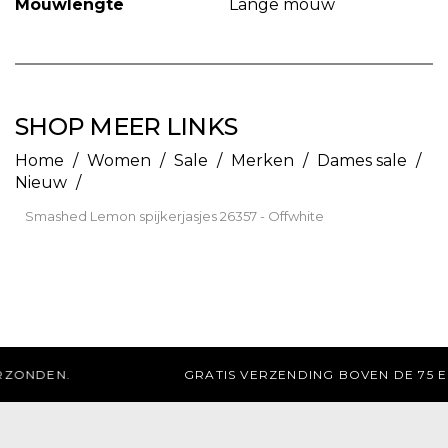
Mouwlengte
Lange mouw
SHOP MEER LINKS
Home
/
Women
/
Sale
/
Merken
/
Dames sale
/
Nieuw
/
Smashed Lemon spijkerjasjes 26357 - Offwhite
GRATIS AFHALEN IN DE WINKEL